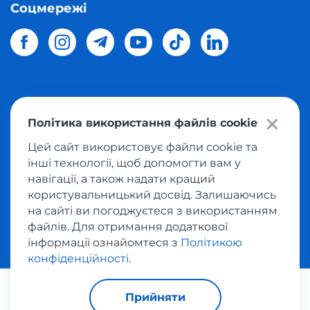
Соцмережі
© 2026 Meest Shopping
доставка покупок з інтернет-
Політика використання файлів cookie
магазинів світу в Україну.
Всі права захищені
Цей сайт використовує файли cookie та
інші технології, щоб допомогти вам у
Політика конфіденційності
навігації, а також надати кращий
Публічна оферта
користувальницький досвід. Залишаючись
Умови користування сервісом викупу товарів
на сайті ви погоджуєтеся з використанням
файлів. Для отримання додаткової
інформації ознайомтеся з
Політикою
конфіденційності
.
За транзакції відповідає:
Прийняти