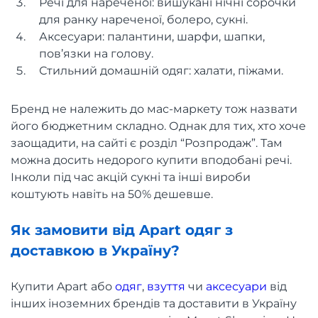
Речі для нареченої: вишукані нічні сорочки
для ранку нареченої, болеро, сукні.
Аксесуари: палантини, шарфи, шапки,
пов’язки на голову.
Стильний домашній одяг: халати, піжами.
Бренд не належить до мас-маркету тож назвати
його бюджетним складно. Однак для тих, хто хоче
заощадити, на сайті є розділ “Розпродаж”. Там
можна досить недорого купити вподобані речі.
Інколи під час акцій сукні та інші вироби
коштують навіть на 50% дешевше.
Як замовити від Apart одяг з
доставкою в Україну?
Купити Apart або
одяг
,
взуття
чи
аксесуари
від
інших іноземних брендів та доставити в Україну