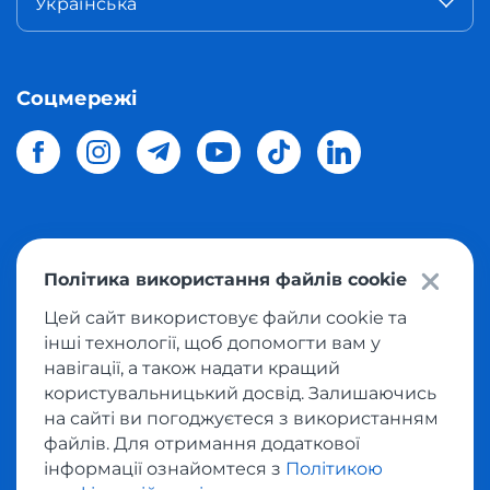
Українська
Соцмережі
© 2026 Meest Shopping
доставка покупок з інтернет-
Політика використання файлів cookie
магазинів світу в Україну.
Всі права захищені
Цей сайт використовує файли cookie та
інші технології, щоб допомогти вам у
Політика конфіденційності
навігації, а також надати кращий
Публічна оферта
користувальницький досвід. Залишаючись
Умови користування сервісом викупу товарів
на сайті ви погоджуєтеся з використанням
файлів. Для отримання додаткової
інформації ознайомтеся з
Політикою