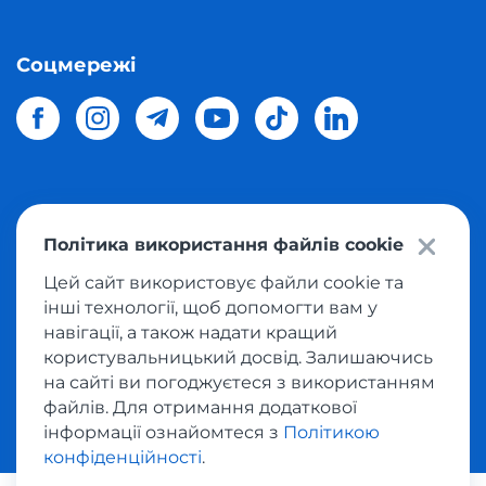
Соцмережі
© 2026 Meest Shopping
доставка покупок з інтернет-
Політика використання файлів cookie
магазинів світу в Україну.
Всі права захищені
Цей сайт використовує файли cookie та
інші технології, щоб допомогти вам у
Політика конфіденційності
навігації, а також надати кращий
Публічна оферта
користувальницький досвід. Залишаючись
Умови користування сервісом викупу товарів
на сайті ви погоджуєтеся з використанням
файлів. Для отримання додаткової
інформації ознайомтеся з
Політикою
конфіденційності
.