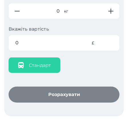
кг
Вкажіть вартість
£
Стандарт
Розрахувати