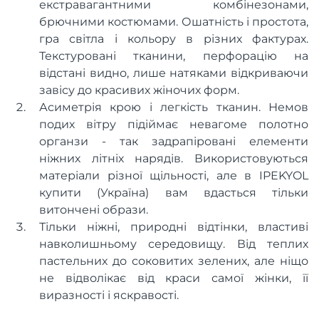
екстравагантними комбінезонами,
брючними костюмами. Ошатність і простота,
гра світла і кольору в різних фактурах.
Текстуровані тканини, перфорацію на
відстані видно, лише натяками відкриваючи
завісу до красивих жіночих форм.
Асиметрія крою і легкість тканин. Немов
подих вітру підіймає невагоме полотно
органзи - так задрапіровані елементи
ніжних літніх нарядів. Використовуються
матеріали різної щільності, але в IPEKYOL
купити (Україна) вам вдасться тільки
витончені образи.
Тільки ніжні, природні відтінки, властиві
навколишньому середовищу. Від теплих
пастельних до соковитих зелених, але ніщо
не відволікає від краси самої жінки, її
виразності і яскравості.