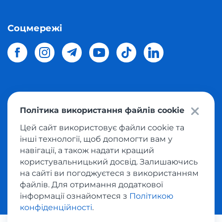
Соцмережі
© 2026 Meest Shopping
доставка покупок з інтернет-
Політика використання файлів cookie
магазинів світу в Україну.
Всі права захищені
Цей сайт використовує файли cookie та
інші технології, щоб допомогти вам у
Політика конфіденційності
навігації, а також надати кращий
Публічна оферта
користувальницький досвід. Залишаючись
Умови користування сервісом викупу товарів
на сайті ви погоджуєтеся з використанням
файлів. Для отримання додаткової
інформації ознайомтеся з
Політикою
конфіденційності
.