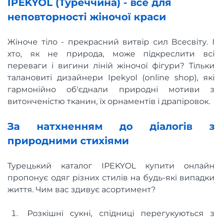
IPEKYOL (Туреччина) - все для
неповторності жіночої краси
Жіноче тіло - прекрасний витвір сил Всесвіту. І
хто, як не природа, може підкреслити всі
переваги і вигини ліній жіночої фігури? Тільки
талановиті дизайнери Ipekyol (online shop), які
гармонійно об'єднали природні мотиви з
витонченістю тканин, їх орнаментів і драпіровок.
За натхненням до діалогів з
природними стихіями
Турецький каталог IPEKYOL купити онлайн
пропонує одяг різних стилів на будь-які випадки
життя. Чим вас здивує асортимент?
Розкішні сукні, спідниці перегукуються з