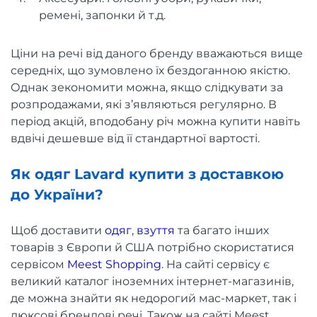
ремені, запонки й т.д.
Ціни на речі від даного бренду вважаються вище
середніх, що зумовлено їх бездоганною якістю.
Однак зекономити можна, якщо слідкувати за
розпродажами, які з’являються регулярно. В
період акцій, вподобану річ можна купити навіть
вдвічі дешевше від її стандартної вартості.
Як одяг Lavard купити з доставкою
до України?
Щоб доставити
одяг
,
взуття
та багато інших
товарів з Європи й США потрібно скористатися
сервісом
Meest Shopping
. На сайті сервісу є
великий каталог іноземних інтернет-магазинів,
де можна знайти як недорогий мас-маркет, так і
люксові брендові речі. Також на сайті Meest