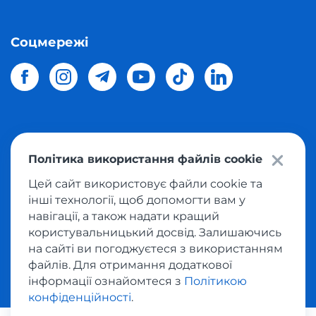
Соцмережі
© 2026 Meest Shopping
доставка покупок з інтернет-
Політика використання файлів cookie
магазинів світу в Україну.
Всі права захищені
Цей сайт використовує файли cookie та
інші технології, щоб допомогти вам у
Політика конфіденційності
навігації, а також надати кращий
Публічна оферта
користувальницький досвід. Залишаючись
Умови користування сервісом викупу товарів
на сайті ви погоджуєтеся з використанням
файлів. Для отримання додаткової
інформації ознайомтеся з
Політикою
конфіденційності
.