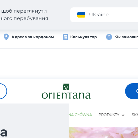
н, щоб переглянути
Додаток
Ukraine
вашого перебування
Адреса за кордоном
Калькулятор
Як замови
а