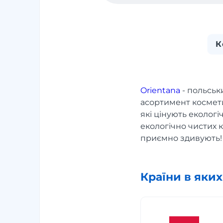
К
Orientana
- польськ
асортимент космети
які цінують екологі
екологічно чистих к
приємно здивують!
Країни в яки