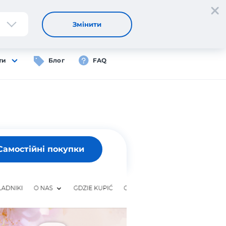
Реєстрація
Вхід
UA
Змінити
ти
Блог
FAQ
Самостійні покупки