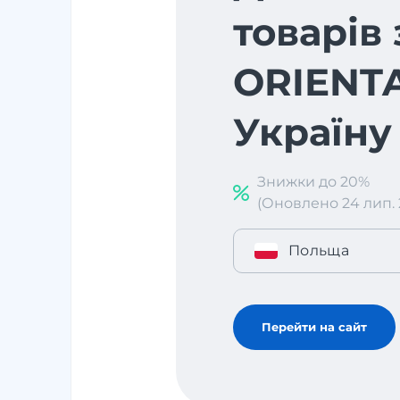
товарів 
ORIENT
Україну
Знижки до 20%
(Оновлено 24 лип. 2
Польща
Перейти на сайт