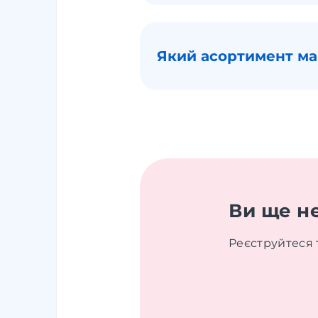
Який асортимент ма
Ви ще н
Реєструйтеся 