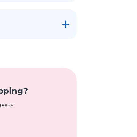
pping?
раїну