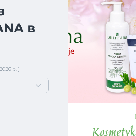
з
ANA в
026 р. )