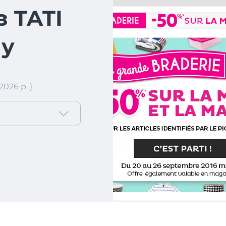
з TATI
ну
026 р. )