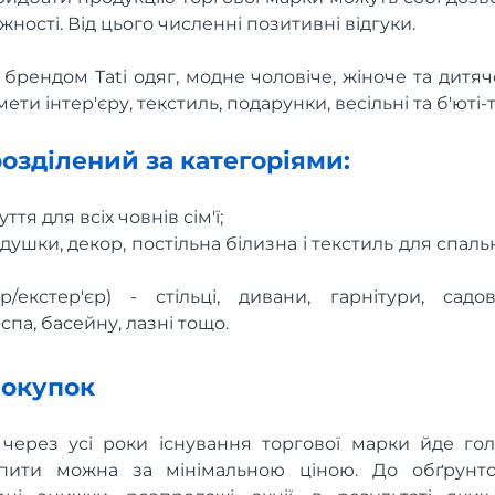
ності. Від цього численні позитивні відгуки.
брендом Tati одяг, модне чоловіче, жіноче та дитяче
ети інтер'єру, текстиль, подарунки, весільні та б'юті-
озділений за категоріями:
уття для всіх човнів сім'ї;
одушки, декор, постільна білизна і текстиль для спаль
єр/екстер'єр) - стільці, дивани, гарнітури, сад
па, басейну, лазні тощо.
покупок
ерез усі роки існування торгової марки йде гол
упити можна за мінімальною ціною. До обґрунто