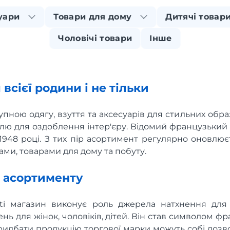
суари
Товари для дому
Дитячі товар
Чоловічі товари
Інше
я всієї родини і не тільки
тупною одягу, взуття та аксесуарів для стильних образ
лю для оздоблення інтер'єру. Відомий французький
1948 році. З тих пір асортимент регулярно оновлю
ми, товарами для дому та побуту.
ь асортименту
ti магазин виконує роль джерела натхнення для
нь для жінок, чоловіків, дітей. Він став символом фр
придбати продукцію торгової марки можуть собі дозво