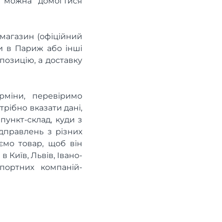
их можна домогтися
-магазин (офіційний
и в Париж або інші
 позицію, а доставку
рміни, перевіримо
рібно вказати дані,
пункт-склад, куди з
ідправлень з різних
ємо товар, щоб він
 Київ, Львів, Івано-
портних компаній-