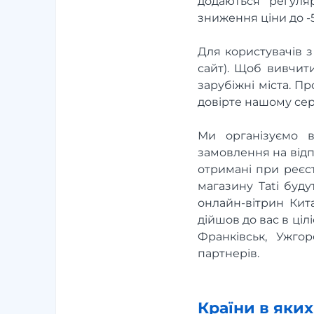
додаються регуляр
зниження ціни до -
Для користувачів з
сайт). Щоб вивчит
зарубіжні міста. Пр
довірте нашому сер
Ми організуємо в
замовлення на відп
отримані при реєст
магазину Tati буду
онлайн-вітрин Кит
дійшов до вас в ціл
Франківськ, Ужго
партнерів.
Країни в яки