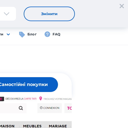
Реєстрація
Вхід
UA
Змінити
ти
Блог
FAQ
Самостійні покупки