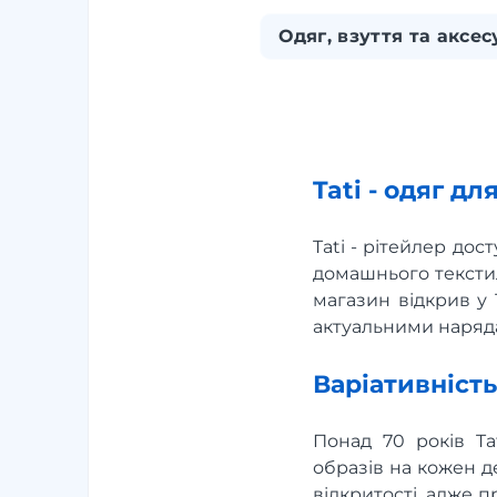
Одяг, взуття та аксе
Tati - одяг дл
Tati - рітейлер дос
домашнього тексти
магазин відкрив у 
актуальними наряда
Варіативніст
Понад 70 років Ta
образів на кожен де
відкритості, адже 