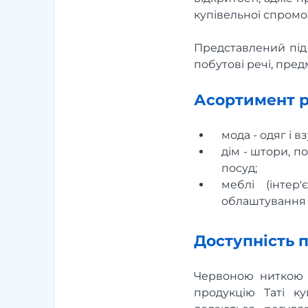
купівельної спромож
Представлений під 
побутові речі, предм
Асортимент р
мода - одяг і вз
дім - штори, п
посуд;
меблі (інтер'
облаштування с
Доступність 
Червоною ниткою ч
продукцію Таті к