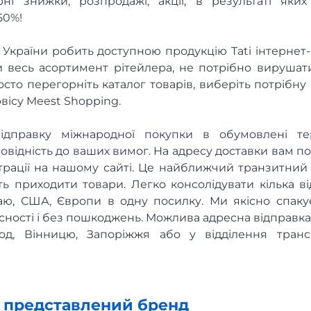
ні знижки, розпродажі, акції, в результаті як
50%!
 України робить доступною продукцію Tati інтернет
и весь асортимент рітейлера, не потрібно вирушат
осто перегорніть каталог товарів, виберіть потрібну
вісу Meest Shopping.
ідправку міжнародної покупки в обумовлені те
овідність до ваших вимог. На адресу доставки вам пот
рації на нашому сайті. Це найближчий транзитний 
ть приходити товари. Легко консолідувати кілька в
аю, США, Європи в одну посилку. Ми якісно спаку
існості і без пошкоджень. Можлива адресна відправка в
род, Вінницю, Запоріжжя або у відділення транс
х представлений бренд