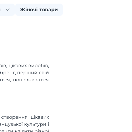
и
Жіночі товари
ів, цікавих виробів,
 бренд перший свій
ється, поповнюється
 створення цікавих
анцузької культури і
лити клієнти різної