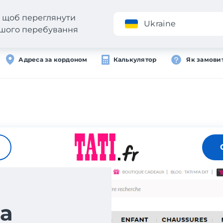
н, щоб переглянути
Додаток
Ukraine
вашого перебування
Адреса за кордоном
Калькулятор
Як замови
а