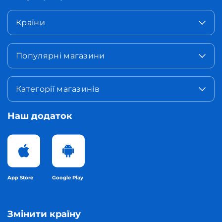
Країни
Популярні магазини
Категорії магазинів
Наш додаток
App Store
Google Play
Змінити країну