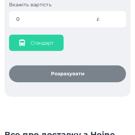
Вкажіть вартість
£
Стандарт
Розрахувати
Все про доставку з Heine