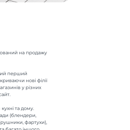
ізований на продажу
ритий перший
криваючи нові філії
магазинів у різних
сайт.
кухні та дому.
лади (блендери,
(рушники, фартухи),
та багато іншого.