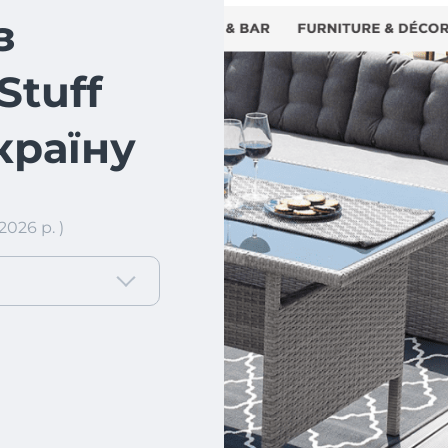
з
Stuff
країну
026 р. )