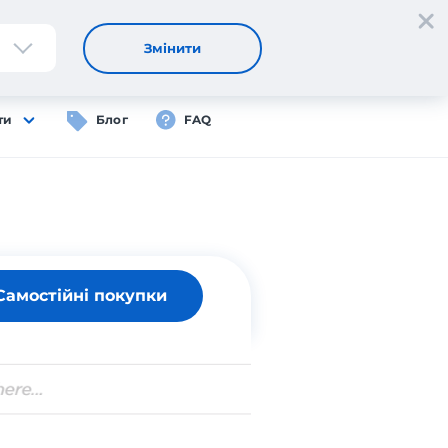
Реєстрація
Вхід
UA
Змінити
ти
Блог
FAQ
Самостійні покупки