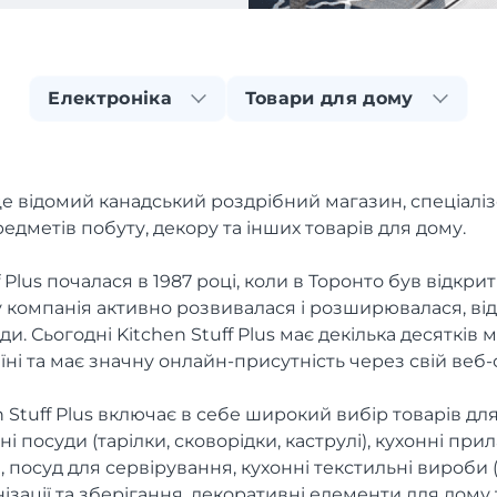
Електроніка
Товари для дому
- це відомий канадський роздрібний магазин, спеціал
предметів побуту, декору та інших товарів для дому.
ff Plus почалася в 1987 році, коли в Торонто був відк
у компанія активно розвивалася і розширювалася, від
ди. Сьогодні Kitchen Stuff Plus має декілька десятків 
аїні та має значну онлайн-присутність через свій веб-
Stuff Plus включає в себе широкий вибір товарів для 
і посуди (тарілки, сковорідки, каструлі), кухонні при
, посуд для сервірування, кухонні текстильні вироби 
зації та зберігання, декоративні елементи для дому 