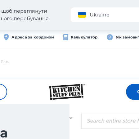
н, щоб переглянути
Додаток
Ukraine
вашого перебування
Адреса за кордоном
Калькулятор
Як замови
 Plus
а