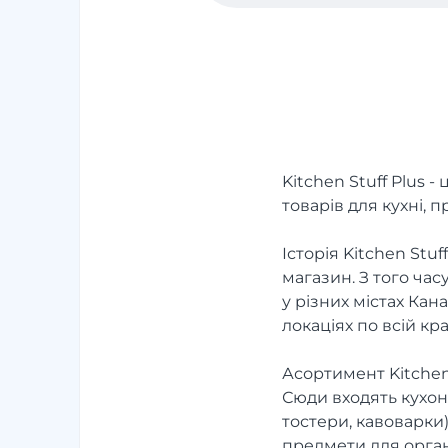
Kitchen Stuff Plus 
товарів для кухні, 
Історія Kitchen Stu
магазин. З того час
у різних містах Кана
локаціях по всій кр
Асортимент Kitchen 
Сюди входять кухонн
тостери, кавоварки)
предмети для органі