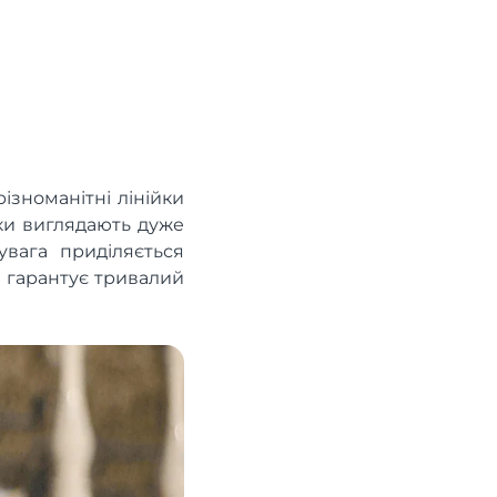
ізноманітні лінійки
ьки виглядають дуже
вага приділяється
а гарантує тривалий