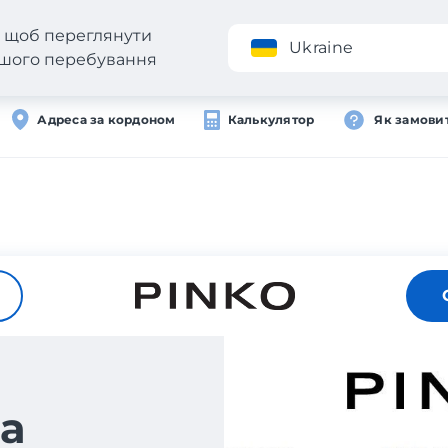
н, щоб переглянути
Додаток
Ukraine
вашого перебування
Адреса за кордоном
Калькулятор
Як замови
а