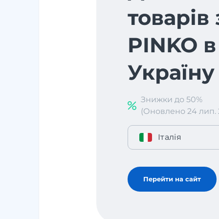
товарів 
PINKO в
Україну
Знижки до 50%
(Оновлено 24 лип. 2
Італія
Перейти на сайт