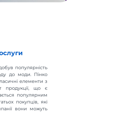
послуги
здобув популярність
оду до моди. Пінко
ласичні елементи з
 продукції, що є
шається популярним
атьох покупців, які
мпанії вони можуть