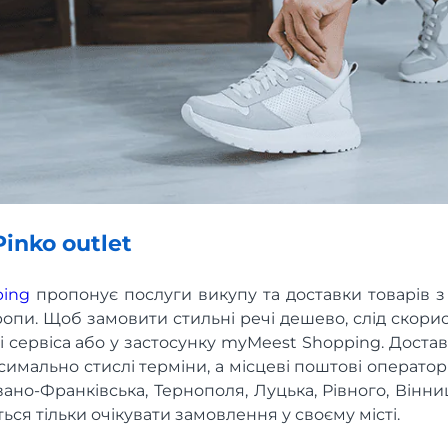
inko outlet
ping
пропонує послуги викупу та доставки товарів з
опи. Щоб замовити стильні речі дешево, слід скор
і сервіса або у застосунку myMeest Shopping. Достав
симально стислі терміни, а місцеві поштові операто
вано-Франківська, Тернополя, Луцька, Рівного, Вінниц
ся тільки очікувати замовлення у своєму місті.