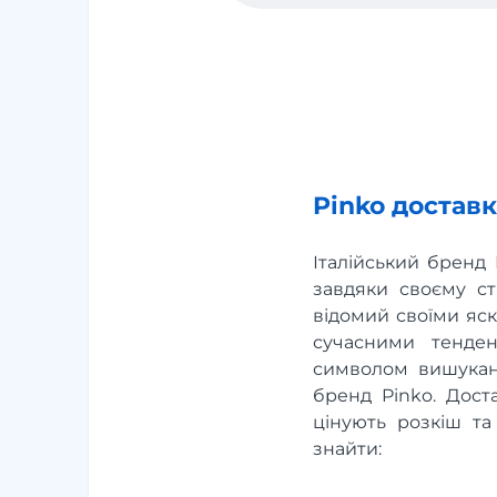
Pinko доставк
Італійський бренд 
завдяки своєму ст
відомий своїми яс
сучасними тенде
символом вишукано
бренд Pinko. Доста
цінують розкіш та
знайти: