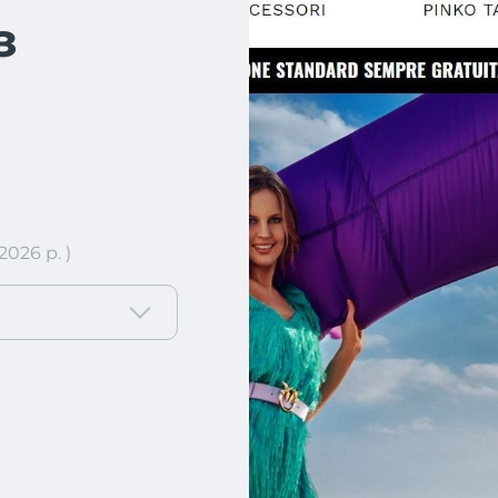
з
026 р. )