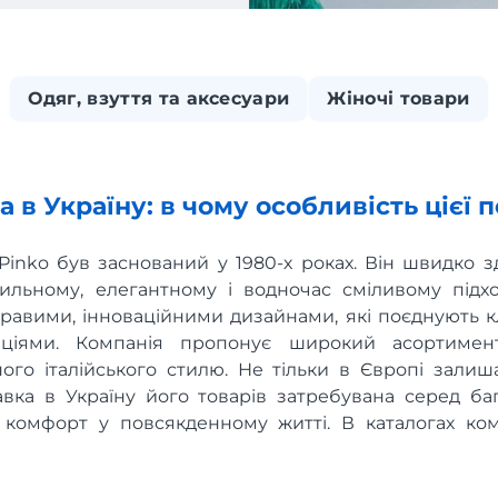
Одяг, взуття та аксесуари
Жіночі товари
а в Україну: в чому особливість цієї 
Pinko був заснований у 1980-х роках. Він швидко 
ильному, елегантному і водночас сміливому підх
кравими, інноваційними дизайнами, які поєднують к
нціями. Компанія пропонує широкий асортимент
го італійського стилю. Не тільки в Європі зали
вка в Україну його товарів затребувана серед баг
 комфорт у повсякденному житті. В каталогах ко