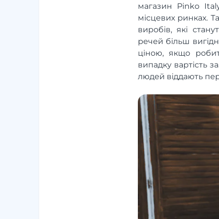
магазин Pinko Ita
місцевих ринках. Т
виробів, які стан
речей більш вигідн
ціною, якщо роби
випадку вартість за
людей віддають пер