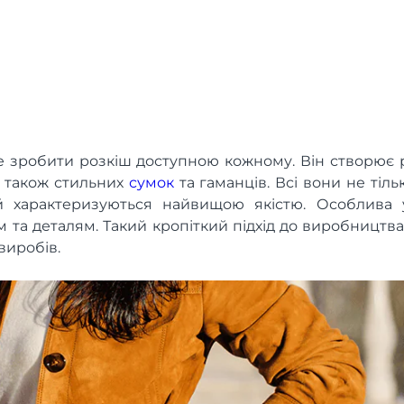
 зробити розкіш доступною кожному. Він створює р
а також стильних
сумок
та гаманців. Всі вони не тіл
й характеризуються найвищою якістю. Особлива у
м та деталям. Такий кропіткий підхід до виробництв
виробів.