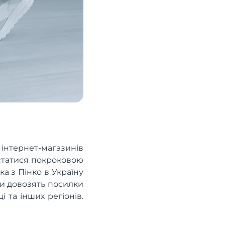
 інтернет-магазинів
истатися покроковою
ка з Пінко в Україну
ри довозять посилки
і та інших регіонів.