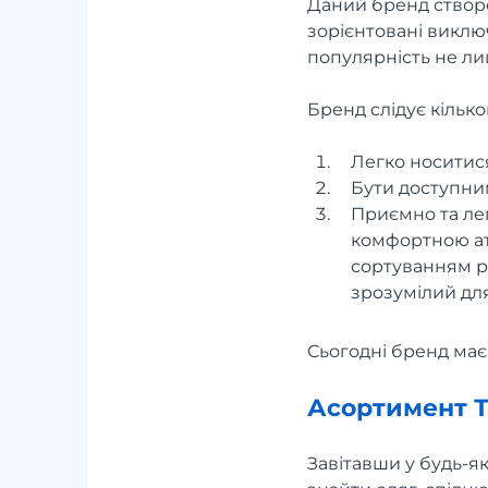
Даний бренд створен
зорієнтовані виклю
популярність не лише
Бренд слідує кілько
Легко носитися
Бути доступним
Приємно та лег
комфортною ат
сортуванням ре
зрозумілий дл
Сьогодні бренд має 
Асортимент 
Завітавши у будь-я