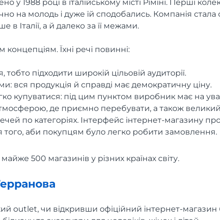
о у 1988 році в італійському місті Ріміні. Перші колек
чно на молодь і дуже їй сподобались. Компанія стала
 в Італії, а й далеко за її межами.
м концепціям. Їхні речі повинні:
, тобто підходити широкій цільовій аудиторії.
и: вся продукція й справді має демократичну ціну.
ко купуватися: під цим пунктом виробник має на ув
мосферою, де приємно перебувати, а також великий 
чей по категоріях. Інтерфейс інтернет-магазину про
я того, аби покупцям було легко робити замовлення.
майже 500 магазинів у різних країнах світу.
Терранова
кий outlet, чи відкривши офіційний інтернет-магази