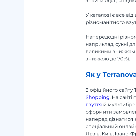
знайти одяг, спідню 
У каталозі є все від
різноманітного взут
Напередодні різнома
наприклад, сукні д
великими знижками.
знижкою до 70%).
Як у Terranov
З офіційного сайту
Shopping
. На сайт
взуття
й мультибрен
оформити замовлен
наперед дізнатися в
спеціальний онлайн
Львів, Київ, Івано-