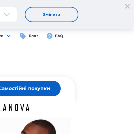
Реєстрація
Вхід
UA
Змінити
ти
Блог
FAQ
Самостійні покупки