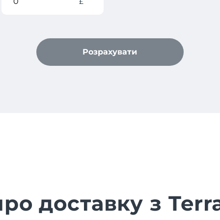
£
Розрахувати
про доставку з Terr