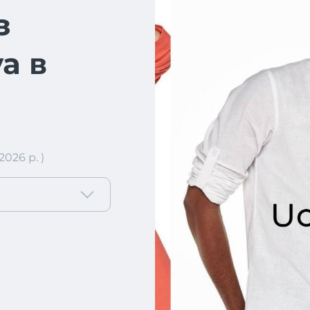
з
a в
026 р. )