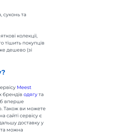
, суконь та
ткові колекції,
то тішить покупців
же дешево (зі
у?
сервісу
Meest
их брендів
одягу
та
об вперше
. Також ви можете
а сайті сервісу є
дальшу доставку у
іста можна