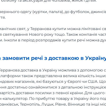
білизну та аксесуари для чоловіків, жінок і дітей.
 верхнього одягу (куртки, пальта), до футболок, джинсів
тя.
нітних свят, у Терранова купити можна лімітовані свя
ля святкування Нового року тощо. Також компанія час
 Інколи в період розпродажів купити речі можна ду
a замовити речі з доставкою в Україн
 Терранова доставка в Україну можлива з допомогою 
і платформи також представлена велика кількість інш
дових магазинів, які базуються у Європі чи США. Щ
ня достатньо ознайомитися з детальною інструкцією
артість доставки посилки з певної країни. Для цього н
-калькулятор. По прибуттю товару в Україну його по
Франківськ, Тернопіль, Луцьк, Рівне, Вінницю та інші м