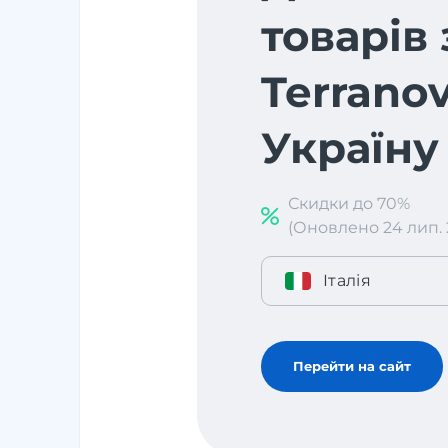
товарів 
Terranov
Україну
Скидки до 70%
(Оновлено 24 лип. 2
Італія
Перейти на сайт