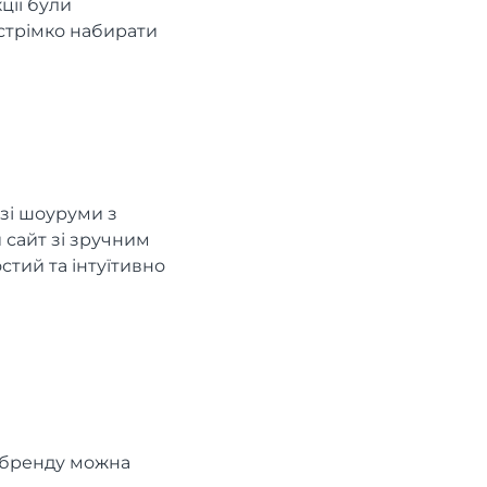
ції були
 стрімко набирати
азі шоуруми з
сайт зі зручним
стий та інтуїтивно
н бренду можна