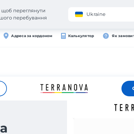
н, щоб переглянути
Додаток
Ukraine
вашого перебування
Адреса за кордоном
Калькулятор
Як замови
а