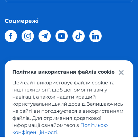
Соцмережі
© 2026 Meest Shopping
доставка покупок з інтернет-
Політика використання файлів cookie
магазинів світу в Україну.
Всі права захищені
Цей сайт використовує файли cookie та
інші технології, щоб допомогти вам у
Політика конфіденційності
навігації, а також надати кращий
Публічна оферта
користувальницький досвід. Залишаючись
Умови користування сервісом викупу товарів
на сайті ви погоджуєтеся з використанням
файлів. Для отримання додаткової
інформації ознайомтеся з
Політикою
конфіденційності
.