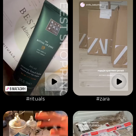
#rituals
#zara