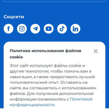
Соцсети
Политика использования файлов
© 2026 Meest Shopping
доставка покупок с интернет
cookie
магазинов мира в Украину.
Все права защищены
Этот сайт использует файлы cookie и
другие технологии, чтобы помочь вам в
Политика конфиденциальности
навигации, а также предоставить лучший
Публичная оферта
пользовательский опыт. Оставаясь на
Условия пользования сервисом выкупа товаров
сайте, вы соглашаетесь с использованием
файлов. Для получения дополнительной
информации ознакомьтесь с
Политикой
конфиденциальности
.