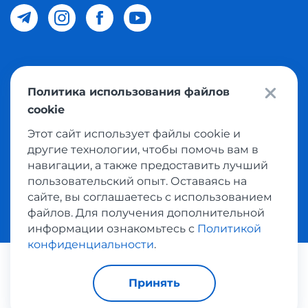
© 2026 Meest Shopping доставка покупок с интернет
Политика использования файлов
магазинов мира в Узбекистан. Все права защищены
cookie
Этот сайт использует файлы cookie и
Политика конфиденциальности
другие технологии, чтобы помочь вам в
Публичная оферта
навигации, а также предоставить лучший
пользовательский опыт. Оставаясь на
Условия использования сервисом выкупа товаров
сайте, вы соглашаетесь с использованием
файлов. Для получения дополнительной
информации ознакомьтесь с
Политикой
конфиденциальности
.
Платежные системы:
Принять