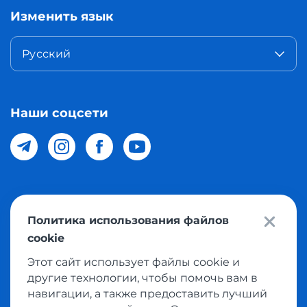
Изменить язык
Русский
Наши соцсети
© 2026 Meest Shopping доставка покупок с интернет
Политика использования файлов
магазинов мира в Узбекистан. Все права защищены
cookie
Этот сайт использует файлы cookie и
Политика конфиденциальности
другие технологии, чтобы помочь вам в
Публичная оферта
навигации, а также предоставить лучший