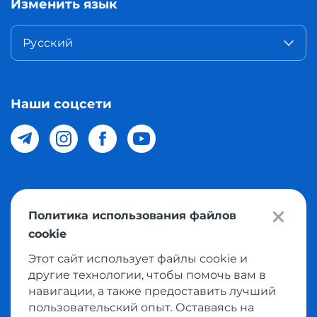
Изменить язык
Русский
Наши соцсети
© 2026 Meest Shopping доставка покупок с интернет
Политика использования файлов
магазинов мира в Узбекистан. Все права защищены
cookie
Этот сайт использует файлы cookie и
Политика конфиденциальности
другие технологии, чтобы помочь вам в
Публичная оферта
навигации, а также предоставить лучший
пользовательский опыт. Оставаясь на
Условия использования сервисом выкупа товаров