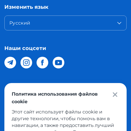
Изменить язык
Русский
Наши соцсети
© 2026 Meest Shopping доставка покупок с интернет
Политика использования файлов
магазинов мира в Узбекистан. Все права защищены
cookie
Этот сайт использует файлы cookie и
Политика конфиденциальности
другие технологии, чтобы помочь вам в
Публичная оферта
навигации, а также предоставить лучший