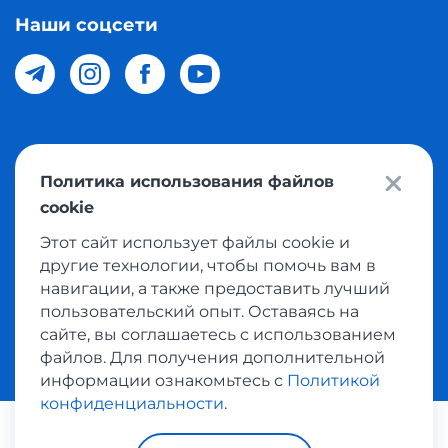
Наши соцсети
© 2026 Meest Shopping доставка покупок с интернет
Политика использования файлов
магазинов мира в Узбекистан. Все права защищены
cookie
Этот сайт использует файлы cookie и
Политика конфиденциальности
другие технологии, чтобы помочь вам в
Публичная оферта
навигации, а также предоставить лучший
пользовательский опыт. Оставаясь на
Условия использования сервисом выкупа товаров
сайте, вы соглашаетесь с использованием
файлов. Для получения дополнительной
информации ознакомьтесь с
Политикой
конфиденциальности
.
Платежные системы: