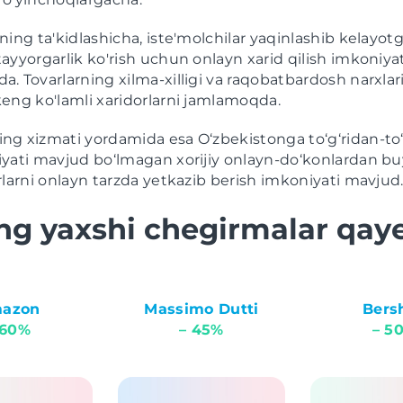
ning ta'kidlashicha, iste'molchilar yaqinlashib kelayot
ayyorgarlik ko'rish uchun onlayn xarid qilish imkoniyat
. Tovarlarning xilma-xilligi va raqobatbardosh narxlar
eng ko'lamli xaridorlarni jamlamoqda.
g xizmati yordamida esa O‘zbekistonga to‘g‘ridan-to‘g
iyati mavjud bo‘lmagan xorijiy onlayn-do‘konlardan b
rlarni onlayn tarzda yetkazib berish imkoniyati mavjud
ng yaxshi chegirmalar qay
azon
Massimo Dutti
Bers
 60%
– 45%
– 5