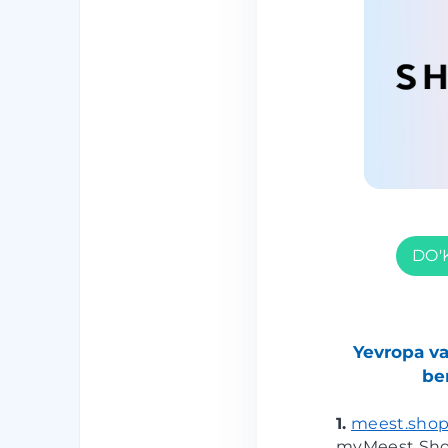
DO'
Yevropa v
be
1.
meest.shop
myMeest Shop