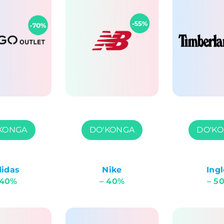
KONGA
DO'KONGA
DO'K
idas
Nike
Ingl
 40%
– 40%
– 5