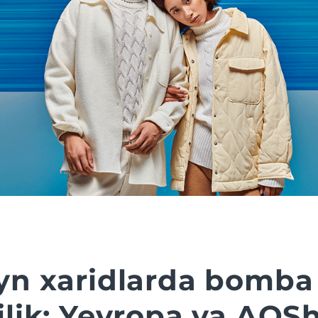
yn xaridlarda bomba
ilik: Yevropa va AQS