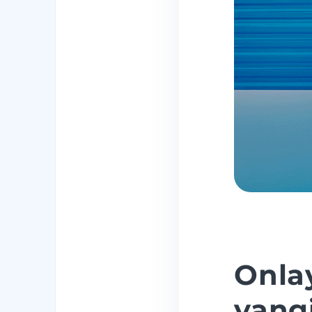
Onla
yang