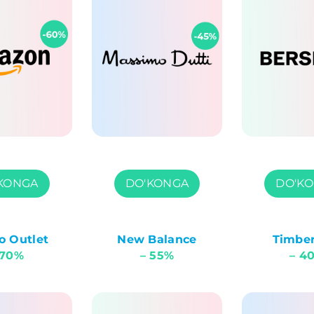
KONGA
DO'KONGA
DO'K
 Outlet
New Balance
Timbe
 70%
– 55%
– 4