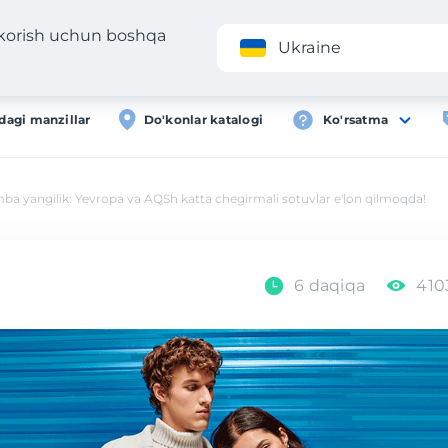
 korish uchun boshqa
Ilova
Roʻyxa
Ukraine
dagi manzillar
Do'konlar katalogi
Ko'rsatma
ba yangilik: Yevropa va AQSh katta chegirmali sotuvlar e'lon qilmoqda!
6 daqiqa
410