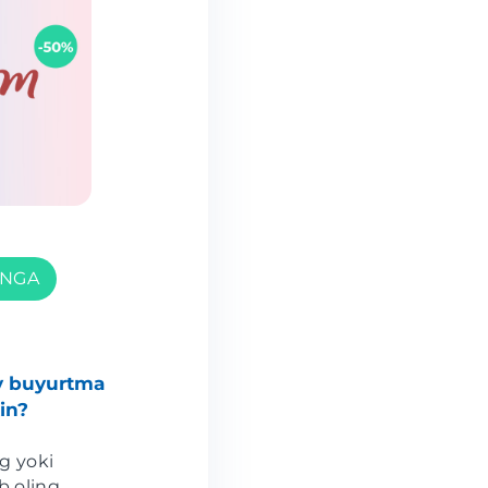
ONGA
y buyurtma
in?
g yoki
b oling.