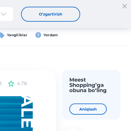
tdan oʻtish
Kirish
UZ
O'zgartirish
Yangiliklar
Yordam
Meest
3
4.78
Shopping’ga
obuna bo‘ling
Aniqlash