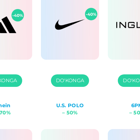
KONGA
DO'KONGA
DO'K
hein
U.S. POLO
6P
 70%
– 50%
– 5