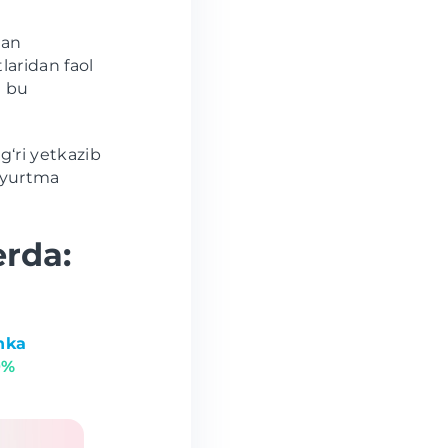
gan
laridan faol
i bu
‘ri yetkazib
uyurtma
.
erda:
hka
0%