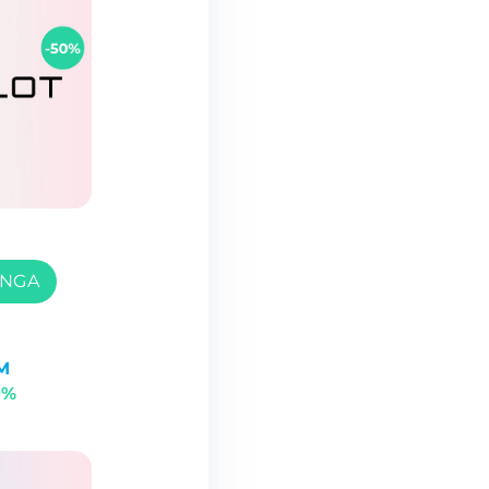
ONGA
M
0%