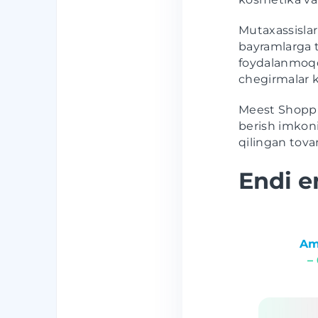
Mutaxassislar
bayramlarga t
foydalanmoqda
chegirmalar k
Meest Shoppin
berish imkon
qilingan tova
Endi e
Am
–