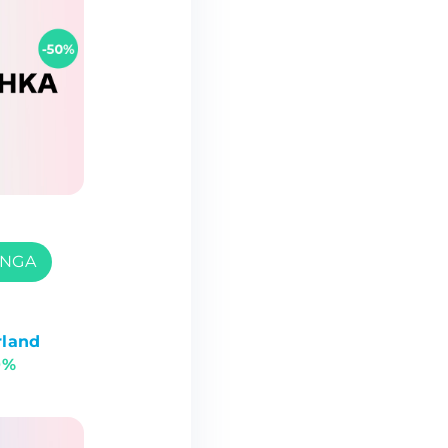
ONGA
rland
0%