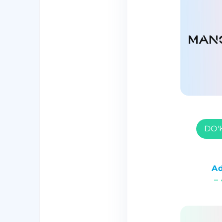
DO'
Ad
–