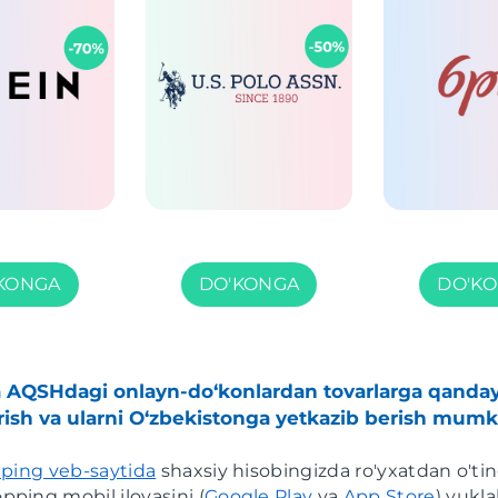
KONGA
DO'KONGA
DO'K
a AQSHdagi onlayn-do‘konlardan tovarlarga qanda
rish va ularni O‘zbekistonga yetkazib berish mumk
ping veb-saytida
shaxsiy hisobingizda ro'yxatdan o'tin
ping mobil ilovasini (
Google Play
va
App Store
) yukla