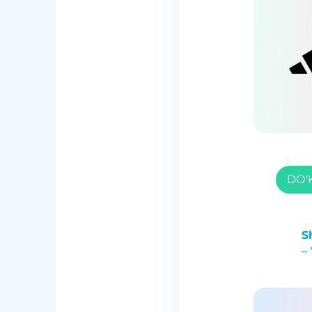
DO'
S
–