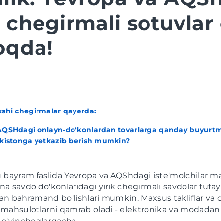
 chegirmali sotuvlar 
oqda!
xshi chegirmalar qayerda:
AQSHdagi onlayn-do‘konlardan tovarlarga qanday buyurtm
ekistonga yetkazib berish mumkin?
u bayram faslida Yevropa va AQShdagi iste'molchilar 
a savdo do'konlaridagi yirik chegirmali savdolar tufayl
n bahramand bo'lishlari mumkin. Maxsus takliflar va 
mahsulotlarni qamrab oladi - elektronika va modadan 
 o'yinchoqlargacha.