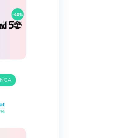
ONGA
ot
0%