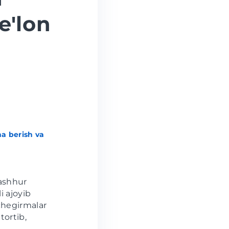
e'lon
a berish va
mashhur
i ajoyib
chegirmalar
tortib,