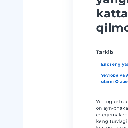
katta
qilm
Tarkib
Endi eng ya
Yevropa va 
ularni O‘zb
Yilning ushb
onlayn-chakan
chegirmalarda
keng turdagi 
kosmetika va