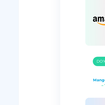
DO'
Mango
–