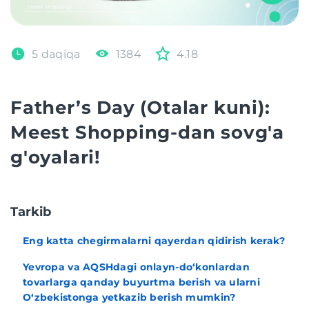
5 daqiqa
1384
4.18
Father’s Day (Otalar kuni):
Meest Shopping-dan sovg'a
g'oyalari!
Tarkib
Eng katta chegirmalarni qayerdan qidirish kerak?
Yevropa va AQSHdagi onlayn-do‘konlardan
tovarlarga qanday buyurtma berish va ularni
O‘zbekistonga yetkazib berish mumkin?