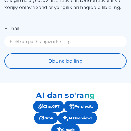
Chegirmalar, sotuvlar, aktsiyalar, tendentsiyalar va
xorijiy onlayn xaridlar yangiliklari haqida bilib oling.
E-mail
Obuna boʻling
AI dan so'rang
ChatGPT
Perplexity
Grok
AI Overviews
Claude