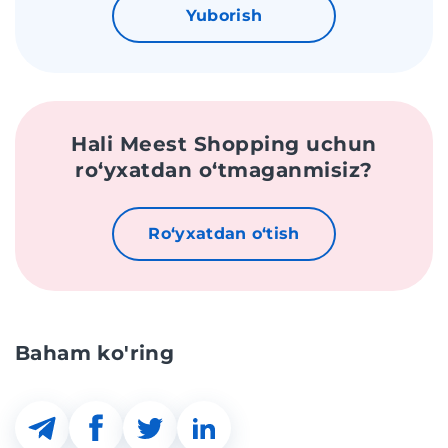
Yuborish
Hali Meest Shopping uchun
roʻyxatdan oʻtmaganmisiz?
Roʻyxatdan oʻtish
Baham ko'ring