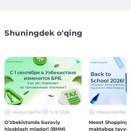
Shuningdek o'qing
Maxsus takliflar
5 / 8 / 2026
Maxsus takliflar
O‘zbekistonda bazaviy
Meest Shopping 
hisoblash miqdori (BHM)
maktabga tayyor