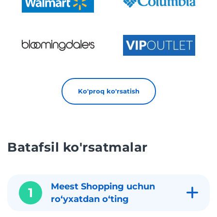
Ko'proq ko'rsatish
Batafsil ko'rsatmalar
Meest Shopping uchun
1
roʻyxatdan oʻting