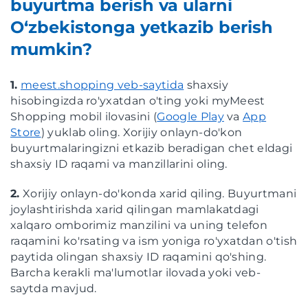
buyurtma berish va ularni
O‘zbekistonga yetkazib berish
mumkin?
1.
meest.shopping veb-saytida
shaxsiy
hisobingizda ro'yxatdan o'ting yoki myMeest
Shopping mobil ilovasini (
Google Play
va
App
Store
) yuklab oling. Xorijiy onlayn-do'kon
buyurtmalaringizni etkazib beradigan chet eldagi
shaxsiy ID raqami va manzillarini oling.
2.
Xorijiy onlayn-do'konda xarid qiling. Buyurtmani
joylashtirishda xarid qilingan mamlakatdagi
xalqaro omborimiz manzilini va uning telefon
raqamini ko'rsating va ism yoniga ro'yxatdan o'tish
paytida olingan shaxsiy ID raqamini qo'shing.
Barcha kerakli ma'lumotlar ilovada yoki veb-
saytda mavjud.