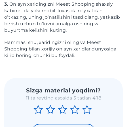
3.
Onlayn xaridingizni Meest Shopping shaxsiy
kabinetida yoki mobil ilovasida roʻyxatdan
oʻtkazing, uning joʻnatilishini tasdiqlang, yetkazib
berish uchun toʻlovni amalga oshiring va
buyurtma kelishini kuting.
Hammasi shu, xaridingizni oling va Meest
Shopping bilan xorijiy onlayn xaridlar dunyosiga
kirib boring, chunki bu foydali.
Sizga material yoqdimi?
11 ta reyting asosida 5 tadan 4.18