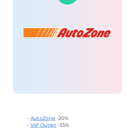
•
AutoZone
-20%
•
VIP Outlet
-35%