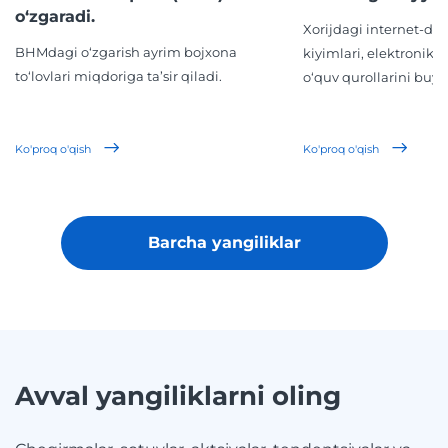
o‘zgaradi.
Xorijdagi internet-d
BHMdagi o‘zgarish ayrim bojxona
kiyimlari, elektronika,
to‘lovlari miqdoriga ta’sir qiladi.
o‘quv qurollarini buyur
Ko'proq o'qish
Ko'proq o'qish
Barcha yangiliklar
Avval yangiliklarni oling