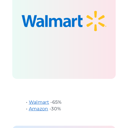
•
Walmart
-65%
•
Amazon
-30%