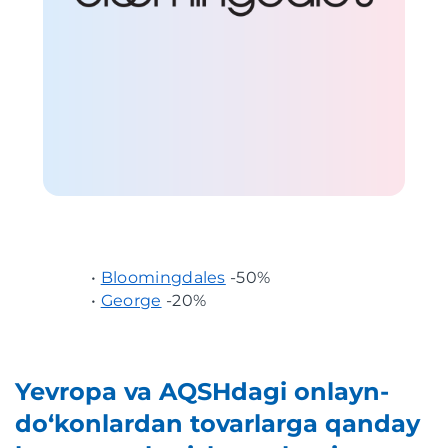
•
Bloomingdales
-50%
•
George
-20%
Yevropa va AQSHdagi onlayn-
do‘konlardan tovarlarga qanday