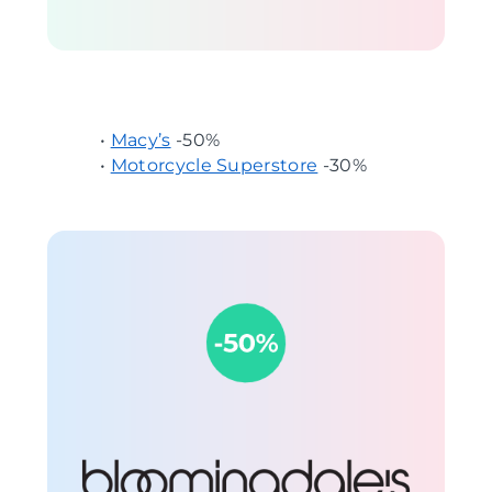
•
Macy’s
-50%
•
Motorcycle Superstore
-30%