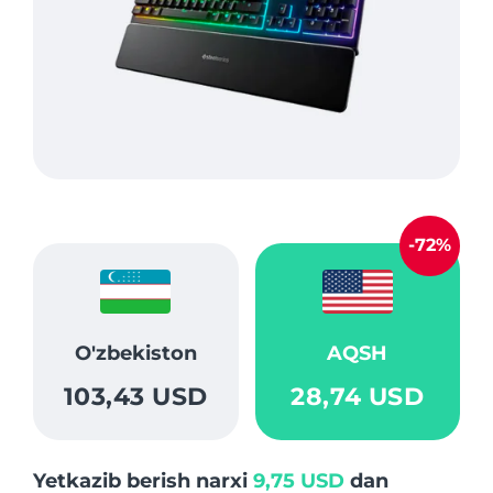
-72%
O'zbekiston
AQSH
103,43 USD
28,74 USD
Yetkazib berish narxi
9,75 USD
dan