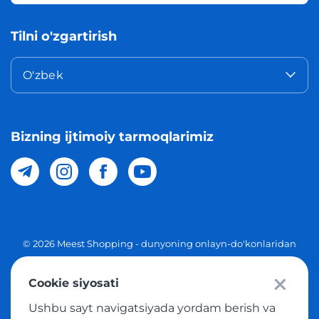
Tilni o'zgartirish
O'zbek
Bizning ijtimoiy tarmoqlarimiz
© 2026 Meest Shopping - dunyoning onlayn-do'konlaridan
O'zbekistonga xaridlarni yetkazib berish. Barcha huquqlar
Cookie siyosati
Maxfiylik siyosati
Ushbu sayt navigatsiyada yordam berish va
Ommaviy taklif