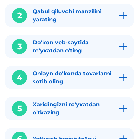
Qabul qiluvchi manzilini
2
yarating
Do'kon veb-saytida
3
ro'yxatdan o'ting
Onlayn do'konda tovarlarni
4
sotib oling
Xaridingizni ro'yxatdan
5
o'tkazing
6
Yetkazib berish to'lovi