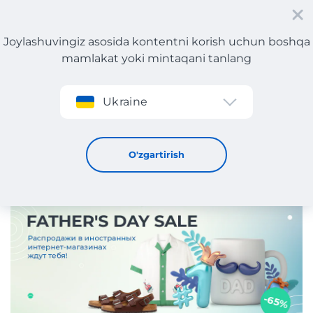
Joylashuvingiz asosida kontentni korish uchun boshqa
mamlakat yoki mintaqani tanlang
Roʻyxatdan oʻtish
Ukraine
Father’s Day (Otalar kuni): Meest Shopping-dan sovg'a
g'oyalari!
13 / 6 / 2024
O'zgartirish