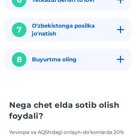
O'zbekistonga posilka
7
jo'natish
8
Buyurtma oling
Nega chet elda sotib olish
foydali?
Yevropa va AQShdagi onlayn-do'konlarda 20%