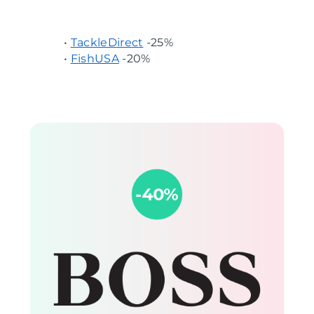
•
TackleDirect
-25%
•
FishUSA
-20%