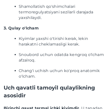
Shamollatish qo'shimchalari
termoregulyatsiyani sezilarli darajada
yaxshilaydi.
3. Qulay o'lcham
Kiyimlar yaxshi o'tirishi kerak, lekin
harakatni cheklamasligi kerak.
Snoubord uchun odatda kengroq o'lcham
afzalroq.
Chang'i uchish uchun ko'proq anatomik
o'lcham.
Uch qavatli tamoyil qulaylikning
asosidir
Birinchi qavat termal ichki kiyimdir.
U tanadan