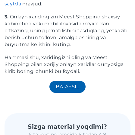
saytda
mavjud.
3.
Onlayn xaridingizni Meest Shopping shaxsiy
kabinetida yoki mobil ilovasida roʻyxatdan
oʻtkazing, uning joʻnatilishini tasdiqlang, yetkazib
berish uchun toʻlovni amalga oshiring va
buyurtma kelishini kuting.
Hammasi shu, xaridingizni oling va Meest
Shopping bilan xorijiy onlayn xaridlar dunyosiga
kirib boring, chunki bu foydali.
BATAFSIL
Sizga material yoqdimi?
6 ta reyting asosida 5 tadan 4.8