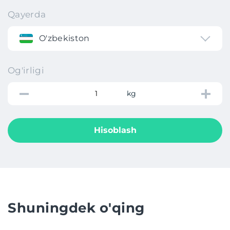
Qayerda
O'zbekiston
Og'irligi
kg
Hisoblash
Shuningdek o'qing