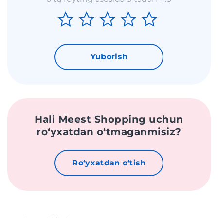
Yuborish
Hali Meest Shopping uchun
roʻyxatdan oʻtmaganmisiz?
Roʻyxatdan oʻtish