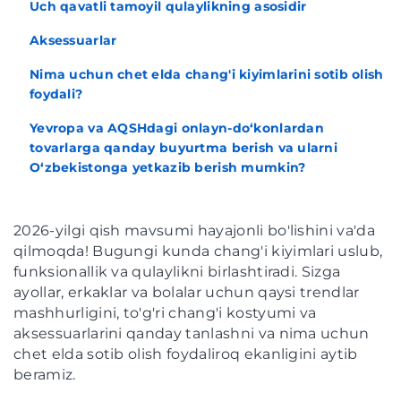
Uch qavatli tamoyil qulaylikning asosidir
Aksessuarlar
Nima uchun chet elda chang'i kiyimlarini sotib olish
foydali?
Yevropa va AQSHdagi onlayn-do‘konlardan
tovarlarga qanday buyurtma berish va ularni
O‘zbekistonga yetkazib berish mumkin?
2026-yilgi qish mavsumi hayajonli bo'lishini va'da
qilmoqda! Bugungi kunda chang'i kiyimlari uslub,
funksionallik va qulaylikni birlashtiradi. Sizga
ayollar, erkaklar va bolalar uchun qaysi trendlar
mashhurligini, to'g'ri chang'i kostyumi va
aksessuarlarini qanday tanlashni va nima uchun
chet elda sotib olish foydaliroq ekanligini aytib
beramiz.