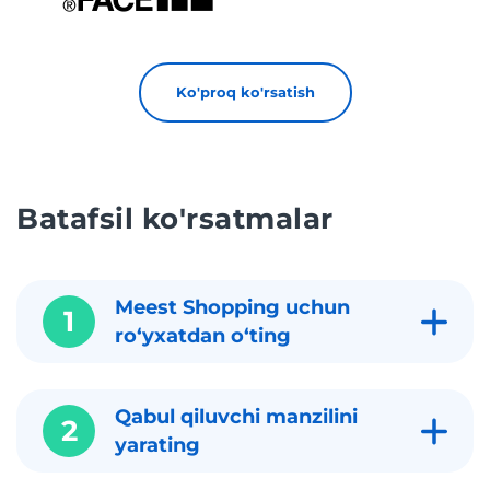
Ko'proq ko'rsatish
Batafsil ko'rsatmalar
Meest Shopping uchun
1
roʻyxatdan oʻting
Qabul qiluvchi manzilini
2
yarating