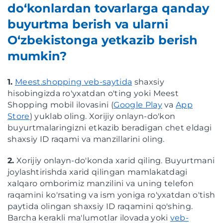
do‘konlardan tovarlarga qanday
buyurtma berish va ularni
O‘zbekistonga yetkazib berish
mumkin?
1.
Meest.shopping veb-saytida
shaxsiy
hisobingizda ro'yxatdan o'ting yoki Meest
Shopping mobil ilovasini (
Google Play
va
App
Store
) yuklab oling. Xorijiy onlayn-do'kon
buyurtmalaringizni etkazib beradigan chet eldagi
shaxsiy ID raqami va manzillarini oling.
2.
Xorijiy onlayn-do'konda xarid qiling. Buyurtmani
joylashtirishda xarid qilingan mamlakatdagi
xalqaro omborimiz manzilini va uning telefon
raqamini ko'rsating va ism yoniga ro'yxatdan o'tish
paytida olingan shaxsiy ID raqamini qo'shing.
Barcha kerakli ma'lumotlar ilovada yoki
veb-