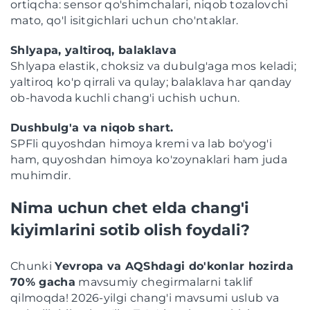
ortiqcha: sensor qo'shimchalari, niqob tozalovchi
mato, qo'l isitgichlari uchun cho'ntaklar.
Shlyapa, yaltiroq, balaklava
Shlyapa elastik, choksiz va dubulg'aga mos keladi;
yaltiroq ko'p qirrali va qulay; balaklava har qanday
ob-havoda kuchli chang'i uchish uchun.
Dushbulg'a va niqob shart.
SPFli quyoshdan himoya kremi va lab bo'yog'i
ham, quyoshdan himoya ko'zoynaklari ham juda
muhimdir.
Nima uchun chet elda chang'i
kiyimlarini sotib olish foydali?
Chunki
Yevropa va AQShdagi do'konlar hozirda
70% gacha
mavsumiy chegirmalarni taklif
qilmoqda! 2026-yilgi chang'i mavsumi uslub va