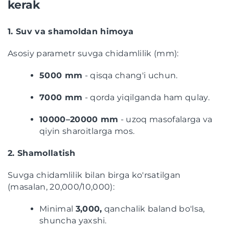
kerak
1. Suv va shamoldan himoya
Asosiy parametr suvga chidamlilik (mm):
5000 mm
- qisqa chang'i uchun.
7000 mm
- qorda yiqilganda ham qulay.
10000–20000 mm
- uzoq masofalarga va
qiyin sharoitlarga mos.
2. Shamollatish
Suvga chidamlilik bilan birga ko'rsatilgan
(masalan, 20,000/10,000):
Minimal
3,000,
qanchalik baland bo'lsa,
shuncha yaxshi.