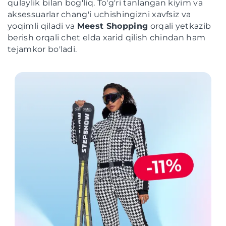
qulaylik bilan bog'liq. To'g'ri tanlangan kiyim va
aksessuarlar chang'i uchishingizni xavfsiz va
yoqimli qiladi va
Meest Shopping
orqali yetkazib
berish orqali chet elda xarid qilish chindan ham
tejamkor bo'ladi.