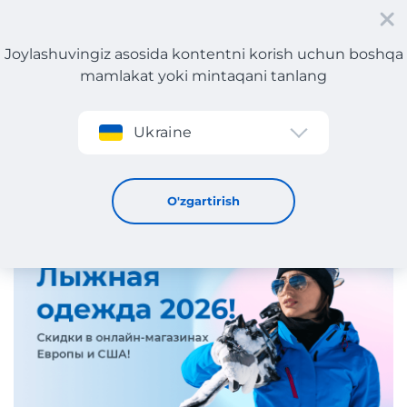
Joylashuvingiz asosida kontentni korish uchun boshqa
mamlakat yoki mintaqani tanlang
Roʻyxatdan oʻtish
Ukraine
2026-yilda chang'i kiyimlarini qanday tanlash mumkin?
13 / 1 / 2026
O'zgartirish