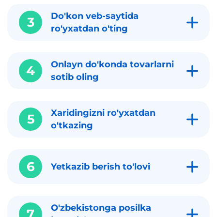
Do'kon veb-saytida
3
ro'yxatdan o'ting
Onlayn do'konda tovarlarni
4
sotib oling
Xaridingizni ro'yxatdan
5
o'tkazing
6
Yetkazib berish to'lovi
O'zbekistonga posilka
7