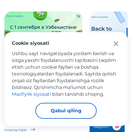
Cookie siyosati
Ushbu sayt navigatsiyada yordam berish va
sizga yaxshi foydalanuvchi tajribasini taqdim
etish uchun cookie fayllari va boshqa
Maxsus takliflar
5 / 8 / 2026
Maxsus takliflar
texnologiyalardan foydalanadi. Saytda qolish
O‘zbekistonda bazaviy
Meest Shopping 
orqali siz fayllardan foydalanishga rozilik
hisoblash miqdori (BHM)
maktabga tayyor
bildirasiz. Qo'shimcha ma'lumot uchun
o‘zgaradi.
Maxfiylik siyosati
bilan tanishib chiqing.
Xorijdagi internet-d
BHMdagi o‘zgarish ayrim bojxona
kiyimlari, elektronika,
to‘lovlari miqdoriga ta’sir qiladi.
o‘quv qurollarini buyur
Qabul qiling
Support
Ko'proq o'qish
Ko'proq o'qish