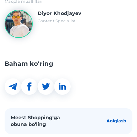
Maqola mualliflari
Diyor Khodjayev
Content Specialist
Baham ko'ring
Meest Shopping’ga
Aniqlash
obuna bo‘ling