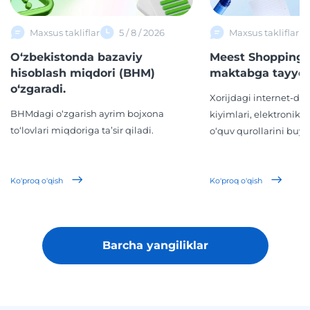
Maxsus takliflar
5 / 8 / 2026
Maxsus takliflar
O‘zbekistonda bazaviy
Meest Shopping 
hisoblash miqdori (BHM)
maktabga tayyor
o‘zgaradi.
Xorijdagi internet-d
BHMdagi o‘zgarish ayrim bojxona
kiyimlari, elektronika,
to‘lovlari miqdoriga ta’sir qiladi.
o‘quv qurollarini buyur
Ko'proq o'qish
Ko'proq o'qish
Barcha yangiliklar