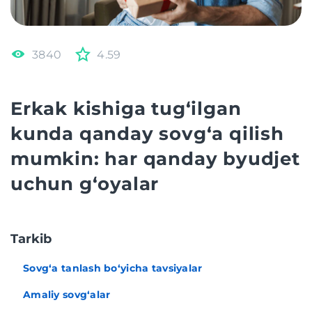
3840
4.59
Erkak kishiga tug‘ilgan
kunda qanday sovg‘a qilish
mumkin: har qanday byudjet
uchun g‘oyalar
Tarkib
Sovg‘a tanlash bo‘yicha tavsiyalar
Amaliy sovg‘alar