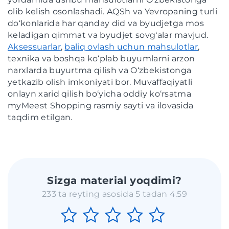
olib kelish osonlashadi. AQSh va Yevropaning turli
do‘konlarida har qanday did va byudjetga mos
keladigan qimmat va byudjet sovg‘alar mavjud.
Aksessuarlar
,
baliq ovlash uchun mahsulotlar
,
texnika va boshqa ko‘plab buyumlarni arzon
narxlarda buyurtma qilish va O‘zbekistonga
yetkazib olish imkoniyati bor. Muvaffaqiyatli
onlayn xarid qilish bo‘yicha oddiy ko‘rsatma
myMeest Shopping rasmiy sayti va ilovasida
taqdim etilgan.
Sizga material yoqdimi?
233 ta reyting asosida 5 tadan 4.59