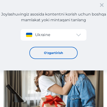
Joylashuvingiz asosida kontentni korish uchun boshqa
mamlakat yoki mintaqani tanlang
Roʻyxatdan oʻtish
Ukraine
Erkak kishiga tug‘ilgan kunda qanday sovg‘a qilish
mumkin: har qanday byudjet uchun g‘oyalar
3 / 2 / 2025
O'zgartirish