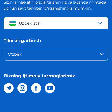
Siz mamlakatni o'zgartirishingiz va boshqa mintaqa
uchun sayt tarkibini o'rganishingiz mumkin.
Uzbekistan
Tilni o'zgartirish
O'zbek
Bizning ijtimoiy tarmoqlarimiz