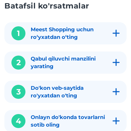
Batafsil ko'rsatmalar
Meest Shopping uchun
1
roʻyxatdan oʻting
Qabul qiluvchi manzilini
2
yarating
Do'kon veb-saytida
3
ro'yxatdan o'ting
Onlayn do'konda tovarlarni
4
sotib oling