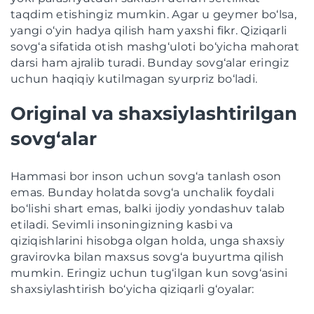
taqdim etishingiz mumkin. Agar u geymer bo‘lsa,
yangi o‘yin hadya qilish ham yaxshi fikr. Qiziqarli
sovg‘a sifatida otish mashg‘uloti bo‘yicha mahorat
darsi ham ajralib turadi. Bunday sovg‘alar eringiz
uchun haqiqiy kutilmagan syurpriz bo‘ladi.
Original va shaxsiylashtirilgan
sovg‘alar
Hammasi bor inson uchun sovg‘a tanlash oson
emas. Bunday holatda sovg‘a unchalik foydali
bo‘lishi shart emas, balki ijodiy yondashuv talab
etiladi. Sevimli insoningizning kasbi va
qiziqishlarini hisobga olgan holda, unga shaxsiy
gravirovka bilan maxsus sovg‘a buyurtma qilish
mumkin. Eringiz uchun tug‘ilgan kun sovg‘asini
shaxsiylashtirish bo‘yicha qiziqarli g‘oyalar: