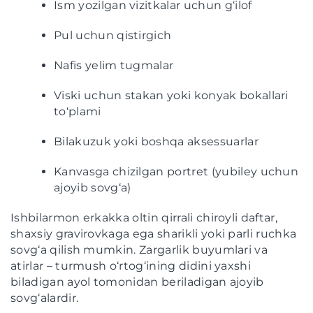
Ism yozilgan vizitkalar uchun g‘ilof
Pul uchun qistirgich
Nafis yelim tugmalar
Viski uchun stakan yoki konyak bokallari
to‘plami
Bilakuzuk yoki boshqa aksessuarlar
Kanvasga chizilgan portret (yubiley uchun
ajoyib sovg‘a)
Ishbilarmon erkakka oltin qirrali chiroyli daftar,
shaxsiy gravirovkaga ega sharikli yoki parli ruchka
sovg‘a qilish mumkin. Zargarlik buyumlari va
atirlar – turmush o‘rtog‘ining didini yaxshi
biladigan ayol tomonidan beriladigan ajoyib
sovg‘alardir.