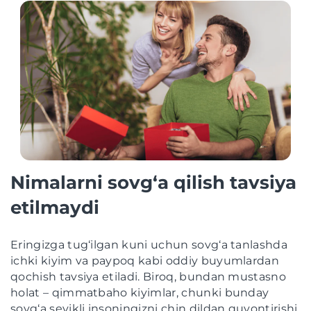
Nimalarni sovg‘a qilish tavsiya
etilmaydi
Eringizga tug‘ilgan kuni uchun sovg‘a tanlashda
ichki kiyim va paypoq kabi oddiy buyumlardan
qochish tavsiya etiladi. Biroq, bundan mustasno
holat – qimmatbaho kiyimlar, chunki bunday
sovg‘a sevikli insoningizni chin dildan quvontirishi