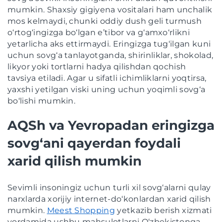
mumkin. Shaxsiy gigiyena vositalari ham unchalik
mos kelmaydi, chunki oddiy dush geli turmush
o‘rtog‘ingizga bo‘lgan e’tibor va g‘amxo‘rlikni
yetarlicha aks ettirmaydi. Eringizga tug‘ilgan kuni
uchun sovg‘a tanlayotganda, shirinliklar, shokolad,
likyor yoki tortlarni hadya qilishdan qochish
tavsiya etiladi. Agar u sifatli ichimliklarni yoqtirsa,
yaxshi yetilgan viski uning uchun yoqimli sovg‘a
bo‘lishi mumkin.
AQSh va Yevropadan eringizga
sovg‘ani qayerdan foydali
xarid qilish mumkin
Sevimli insoningiz uchun turli xil sovg‘alarni qulay
narxlarda xorijiy internet-do‘konlardan xarid qilish
mumkin.
Meest Shopping
yetkazib berish xizmati
yordamida ushbu mahsulotlarni O‘zbekistonga