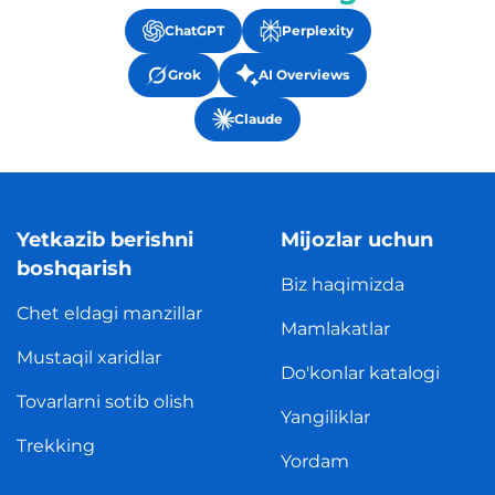
ChatGPT
Perplexity
Grok
AI Overviews
Claude
Yetkazib berishni
Mijozlar uchun
boshqarish
Biz haqimizda
Chet eldagi manzillar
Mamlakatlar
Mustaqil xaridlar
Do'konlar katalogi
Tovarlarni sotib olish
Yangiliklar
Trekking
Yordam