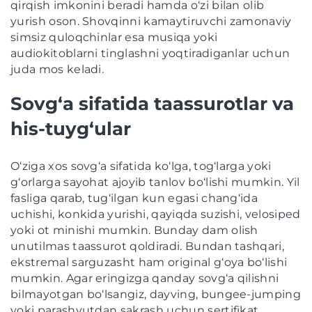
qirqish imkonini beradi hamda o‘zi bilan olib
yurish oson. Shovqinni kamaytiruvchi zamonaviy
simsiz quloqchinlar esa musiqa yoki
audiokitoblarni tinglashni yoqtiradiganlar uchun
juda mos keladi.
Sovg‘a sifatida taassurotlar va
his-tuyg‘ular
O‘ziga xos sovg‘a sifatida ko‘lga, tog‘larga yoki
g‘orlarga sayohat ajoyib tanlov bo‘lishi mumkin. Yil
fasliga qarab, tug‘ilgan kun egasi chang‘ida
uchishi, konkida yurishi, qayiqda suzishi, velosiped
yoki ot minishi mumkin. Bunday dam olish
unutilmas taassurot qoldiradi. Bundan tashqari,
ekstremal sarguzasht ham original g‘oya bo‘lishi
mumkin. Agar eringizga qanday sovg‘a qilishni
bilmayotgan bo‘lsangiz, dayving, bungee-jumping
yoki parashyutdan sakrash uchun sertifikat