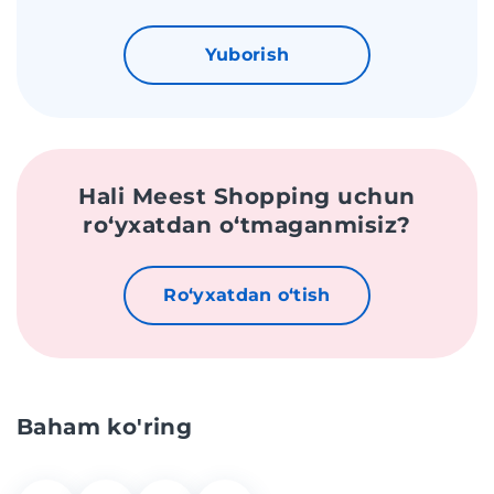
Yuborish
Hali Meest Shopping uchun
roʻyxatdan oʻtmaganmisiz?
Roʻyxatdan oʻtish
Baham ko'ring