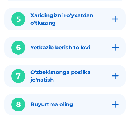
Xaridingizni ro'yxatdan
5
o'tkazing
6
Yetkazib berish to'lovi
O'zbekistonga posilka
7
jo'natish
8
Buyurtma oling