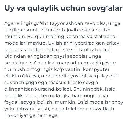
Uy va qulaylik uchun sovg‘alar
Agar eringiz go‘sht tayyorlashdan zavq olsa, unga
tug‘ilgan kuni uchun gril ajoyib sovg‘a bo‘lishi
mumkin. Bu qurilmaning ko‘chma va statsionar
modellari mavjud. Uy ishlarini yoqtiradigan erkak
uchun asboblar to‘plami yaxshi tanlov bo‘ladi.
Oldindan eringizdan qaysi asboblar unga
kerakligini so‘rab olish maqsadga muvofiq. Agar
turmush o‘rtog‘ingiz ko‘p vaqtini kompyuter
oldida o‘tkazsa, u ortopedik yostiqli va qulay qo‘l
suyanchig‘iga ega maxsus kreslo sovg‘a
qilinganidan xursand bo‘ladi. Shuningdek, issiq
ichimlik uchun termokrujka ham original va
foydali sovg‘a bo‘lishi mumkin. Ba’zi modellar choy
yoki qahvani isitish, hatto telefonni quvvatlash
imkoniyatiga ham ega.