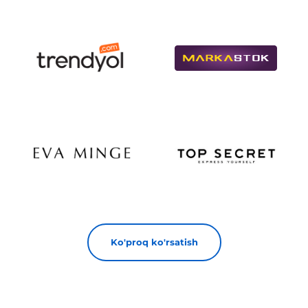
Ko'proq ko'rsatish