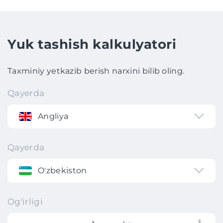
Yuk tashish kalkulyatori
Taxminiy yetkazib berish narxini bilib oling.
Qayerda
Angliya
Qayerda
O'zbekiston
Og'irligi