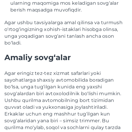
ularning maqomiga mos keladigan sovg‘alar
berish maqsadga muvofiqdir.
Agar ushbu tavsiyalarga amal qilinsa va turmush
o‘rtog‘ingizning xohish-istaklari hisobga olinsa,
unga yoqadigan sovg‘ani tanlash ancha oson
bo‘ladi.
Amaliy sovg‘alar
Agar eringiz tez-tez xizmat safarlari yoki
sayohatlarga shaxsiy avtomobilida boradigan
bo‘lsa, unga tug‘ilgan kunida eng yaxshi
sovg‘alardan biri avtoxolodilnik bo‘lishi mumkin.
Ushbu qurilma avtomobilning bort tizimidan
quvvat oladi va yukxonasiga joylashtiriladi.
Erkaklar uchun eng mashhur tug‘ilgan kun
sovg‘alaridan yana biri – simsiz trimmer. Bu
qurilma mo‘ylab, soqol va sochlarni qulay tarzda