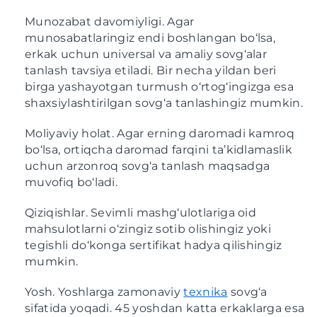
Munozabat davomiyligi. Agar
munosabatlaringiz endi boshlangan bo‘lsa,
erkak uchun universal va amaliy sovg‘alar
tanlash tavsiya etiladi. Bir necha yildan beri
birga yashayotgan turmush o‘rtog‘ingizga esa
shaxsiylashtirilgan sovg‘a tanlashingiz mumkin.
Moliyaviy holat. Agar erning daromadi kamroq
bo‘lsa, ortiqcha daromad farqini ta’kidlamaslik
uchun arzonroq sovg‘a tanlash maqsadga
muvofiq bo‘ladi.
Qiziqishlar. Sevimli mashg‘ulotlariga oid
mahsulotlarni o‘zingiz sotib olishingiz yoki
tegishli do‘konga sertifikat hadya qilishingiz
mumkin.
Yosh. Yoshlarga zamonaviy
texnika
sovg‘a
sifatida yoqadi. 45 yoshdan katta erkaklarga esa