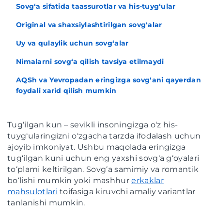
Sovg‘a sifatida taassurotlar va his-tuyg‘ular
Original va shaxsiylashtirilgan sovg‘alar
Uy va qulaylik uchun sovg‘alar
Nimalarni sovg‘a qilish tavsiya etilmaydi
AQSh va Yevropadan eringizga sovg‘ani qayerdan
foydali xarid qilish mumkin
Tug‘ilgan kun – sevikli insoningizga o‘z his-
tuyg‘ularingizni o‘zgacha tarzda ifodalash uchun
ajoyib imkoniyat. Ushbu maqolada eringizga
tug‘ilgan kuni uchun eng yaxshi sovg‘a g‘oyalari
to‘plami keltirilgan. Sovg‘a samimiy va romantik
bo‘lishi mumkin yoki mashhur
erkaklar
mahsulotlari
toifasiga kiruvchi amaliy variantlar
tanlanishi mumkin.