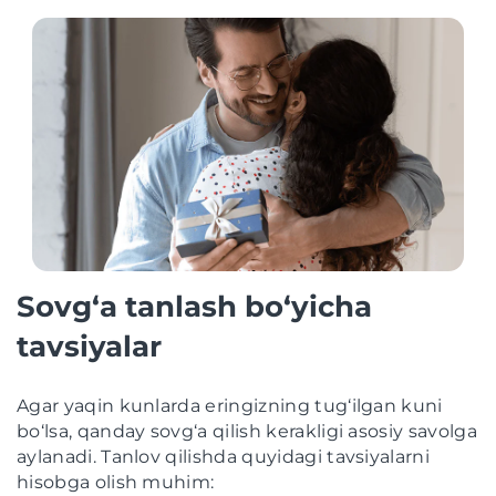
Sovg‘a tanlash bo‘yicha
tavsiyalar
Agar yaqin kunlarda eringizning tug‘ilgan kuni
bo‘lsa, qanday sovg‘a qilish kerakligi asosiy savolga
aylanadi. Tanlov qilishda quyidagi tavsiyalarni
hisobga olish muhim: