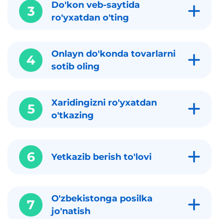
Do'kon veb-saytida
3
ro'yxatdan o'ting
Onlayn do'konda tovarlarni
4
sotib oling
Xaridingizni ro'yxatdan
5
o'tkazing
6
Yetkazib berish to'lovi
O'zbekistonga posilka
7
jo'natish