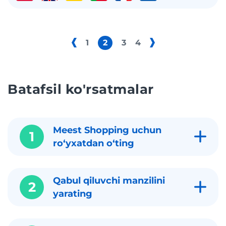
1
2
3
4
Batafsil ko'rsatmalar
Meest Shopping uchun
1
roʻyxatdan oʻting
Qabul qiluvchi manzilini
2
yarating