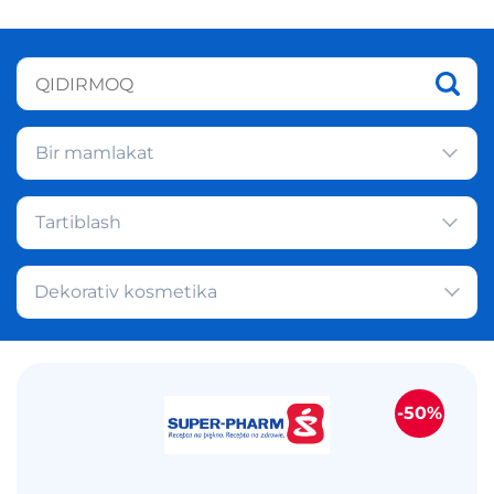
Bir mamlakat
Tartiblash
Dekorativ kosmetika
-50%