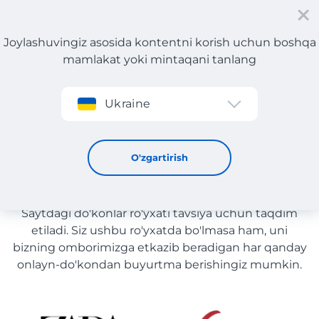
Joylashuvingiz asosida kontentni korish uchun boshqa
mamlakat yoki mintaqani tanlang
Roʻyxatdan oʻtish
Ukraine
Dekorativ kosmetika
Dekorativ kosmetika yetkazib
O'zgartirish
berish bilan O'zbekiston
Saytdagi do'konlar ro'yxati tavsiya uchun taqdim
etiladi. Siz ushbu ro'yxatda bo'lmasa ham, uni
bizning omborimizga etkazib beradigan har qanday
onlayn-do'kondan buyurtma berishingiz mumkin.