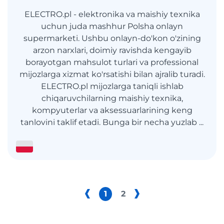
ELECTRO.pl - elektronika va maishiy texnika
uchun juda mashhur Polsha onlayn
supermarketi. Ushbu onlayn-do'kon o'zining
arzon narxlari, doimiy ravishda kengayib
borayotgan mahsulot turlari va professional
mijozlarga xizmat ko'rsatishi bilan ajralib turadi.
ELECTRO.pl mijozlarga taniqli ishlab
chiqaruvchilarning maishiy texnika,
kompyuterlar va aksessuarlarining keng
tanlovini taklif etadi. Bunga bir necha yuzlab ...
1
2