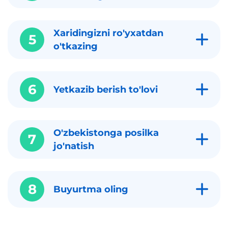
Xaridingizni ro'yxatdan
5
o'tkazing
6
Yetkazib berish to'lovi
O'zbekistonga posilka
7
jo'natish
8
Buyurtma oling