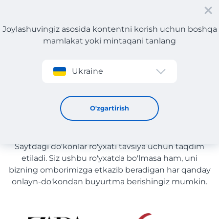
Joylashuvingiz asosida kontentni korish uchun boshqa
mamlakat yoki mintaqani tanlang
Roʻyxatdan oʻtish
Ukraine
Elektronika yetkazib berish bilan O'zbekiston
Elektronika yetkazib berish
O'zgartirish
bilan O'zbekiston
Saytdagi do'konlar ro'yxati tavsiya uchun taqdim
etiladi. Siz ushbu ro'yxatda bo'lmasa ham, uni
bizning omborimizga etkazib beradigan har qanday
onlayn-do'kondan buyurtma berishingiz mumkin.