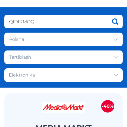
Polsha
Tartiblash
Elektronika
-40%