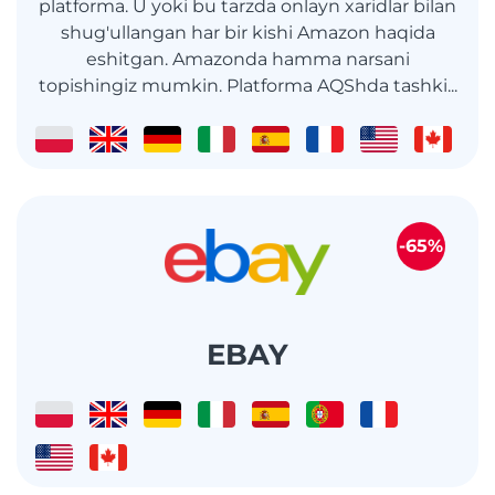
platforma. U yoki bu tarzda onlayn xaridlar bilan
shug'ullangan har bir kishi Amazon haqida
eshitgan. Amazonda hamma narsani
topishingiz mumkin. Platforma AQShda tashki...
-65%
EBAY