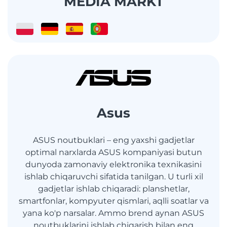
MEDIA MARKT
Asus
ASUS noutbuklari – eng yaxshi gadjetlar
optimal narxlarda ASUS kompaniyasi butun
dunyoda zamonaviy elektronika texnikasini
ishlab chiqaruvchi sifatida tanilgan. U turli xil
gadjetlar ishlab chiqaradi: planshetlar,
smartfonlar, kompyuter qismlari, aqlli soatlar va
yana ko'p narsalar. Ammo brend aynan ASUS
noutbuklarini ishlab chiqarish bilan eng