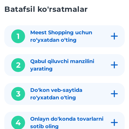
Batafsil ko'rsatmalar
Meest Shopping uchun
1
roʻyxatdan oʻting
Qabul qiluvchi manzilini
2
yarating
Do'kon veb-saytida
3
ro'yxatdan o'ting
Onlayn do'konda tovarlarni
4
sotib oling