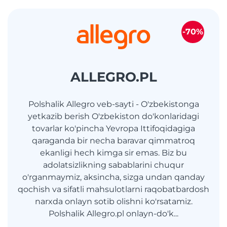
-70%
ALLEGRO.PL
Polshalik Allegro veb-sayti - O'zbekistonga
yetkazib berish O'zbekiston do'konlaridagi
tovarlar ko'pincha Yevropa Ittifoqidagiga
qaraganda bir necha baravar qimmatroq
ekanligi hech kimga sir emas. Biz bu
adolatsizlikning sabablarini chuqur
o'rganmaymiz, aksincha, sizga undan qanday
qochish va sifatli mahsulotlarni raqobatbardosh
narxda onlayn sotib olishni ko'rsatamiz.
Polshalik Allegro.pl onlayn-do'k...