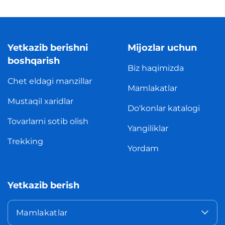
Yetkazib berishni
Mijozlar uchun
boshqarish
Biz haqimizda
Chet eldagi manzillar
Mamlakatlar
Mustaqil xaridlar
Do'konlar katalogi
Tovarlarni sotib olish
Yangiliklar
Trekking
Yordam
Yetkazib berish
Mamlakatlar