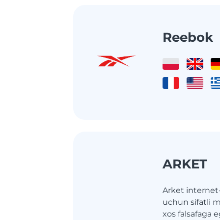
Reebok
ARKET
Arket internet
uchun sifatli m
xos falsafaga 