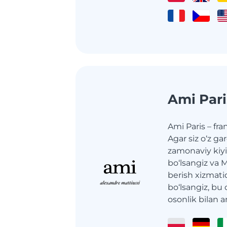
Ami Pari
Ami Paris – fran
Agar siz o‘z ga
zamonaviy kiyi
bo‘lsangiz va
berish xizmat
bo‘lsangiz, bu
osonlik bilan a