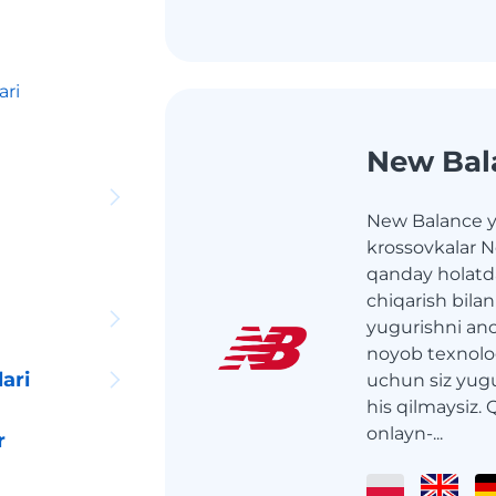
ari
New Bal
New Balance 
krossovkalar 
qanday holatda
chiqarish bilan
yugurishni anc
noyob texnolo
ari
uchun siz yugu
his qilmaysiz. 
onlayn-...
r