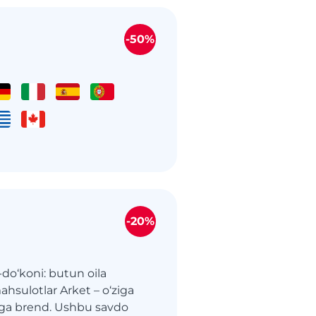
-50%
-20%
-do‘koni: butun oila
ahsulotlar Arket – o‘ziga
ega brend. Ushbu savdo