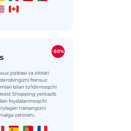
-50%
s
suz jozibasi va zilolati
rderobingizni fransuz
mlari bilan to‘ldirmoqchi
 Meest Shopping yetkazib
idan foydalanmoqchi
 o‘ylagan narsangizni
malga oshirishi...