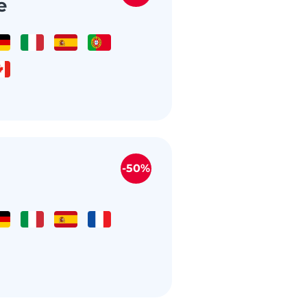
e
-50%