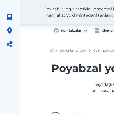
Joylashuvingiz asosida kontentni
mamlakat yoki mintaqani tanlang
Mamlakatlar
Chet el
Do'konlar katalogi
Kiyim, poyabz
Meest
Shopping
Poyabzal ye
Saytdagi 
bo'lmasa h