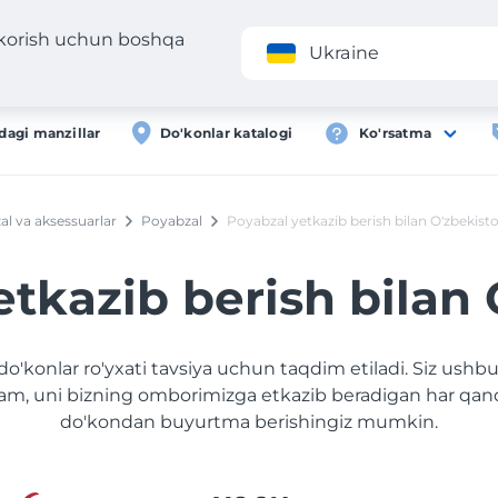
 korish uchun boshqa
Ilova
Roʻyxa
Ukraine
dagi manzillar
Do'konlar katalogi
Ko'rsatma
al va aksessuarlar
Poyabzal
Poyabzal yetkazib berish bilan O'zbekist
tkazib berish bilan
do'konlar ro'yxati tavsiya uchun taqdim etiladi. Siz ushbu
am, uni bizning omborimizga etkazib beradigan har qan
do'kondan buyurtma berishingiz mumkin.