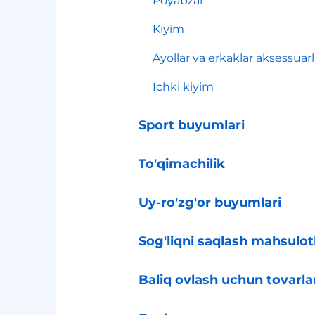
Poyabzal
Kiyim
Ayollar va erkaklar aksessuarl
Ichki kiyim
Sport buyumlari
To'qimachilik
Uy-ro'zg'or buyumlari
Sog'liqni saqlash mahsulotl
Baliq ovlash uchun tovarla