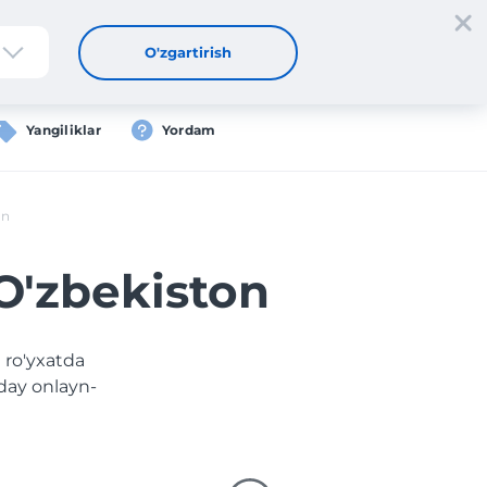
tdan oʻtish
Kirish
UZ
O'zgartirish
Yangiliklar
Yordam
on
 O'zbekiston
 ro'yxatda
day onlayn-