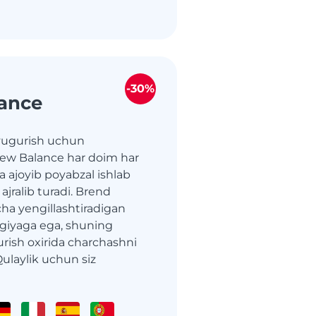
-30%
ance
yugurish uchun
New Balance har doim har
 ajoyib poyabzal ishlab
 ajralib turadi. Brend
ha yengillashtiradigan
giyaga ega, shuning
rish oxirida charchashni
Qulaylik uchun siz