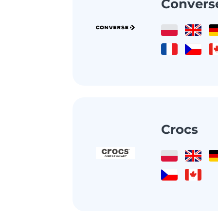
Convers
Crocs