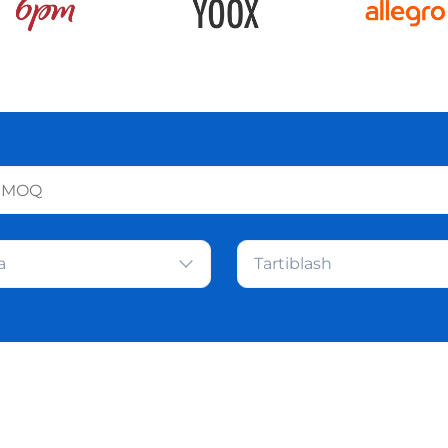
a
Tartiblash