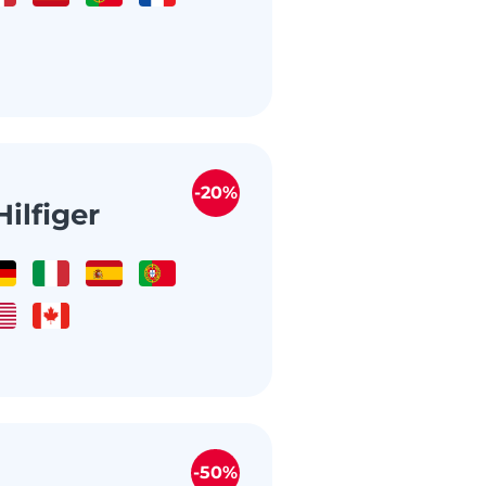
-20%
ilfiger
-50%