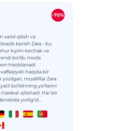
-70%
 xarid qilish va
kazib berish Zara - bu
hur kiyim-kechak va
rendi bo'lib, moda
en hisoblanadi.
affaqiyati haqida bir
 yozilgan, mualliflar Zara
atli bo'lishning yo'llarini
harakat qilishadi. Har bir
robida yorlig'id...