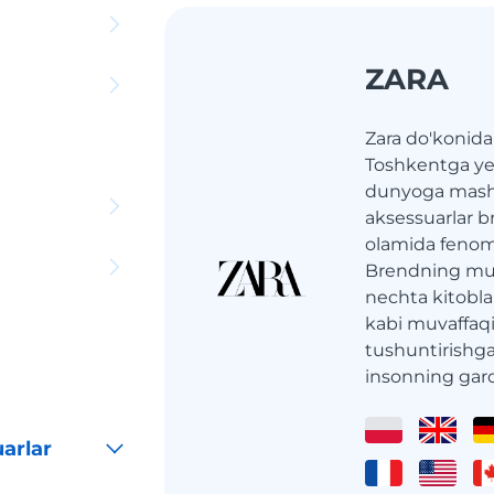
ZARA
Zara do'konidan
Toshkentga yet
dunyoga mash
aksessuarlar b
olamida fenom
Brendning muv
nechta kitoblar
kabi muvaffaqiy
tushuntirishga 
insonning garde
arlar