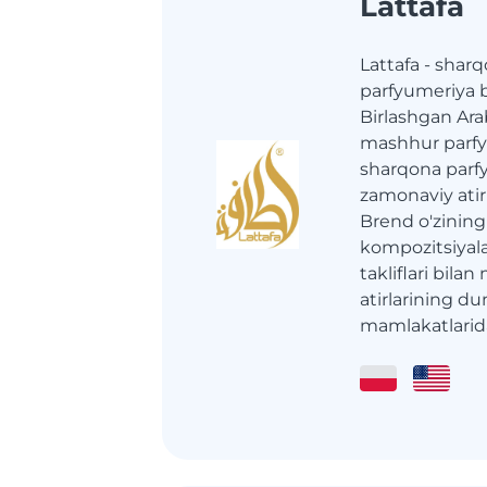
Lattafa
Lattafa - shar
parfyumeriya b
Birlashgan Ara
mashhur parfyu
sharqona parfy
zamonaviy atirl
Brend o'zining
kompozitsiyal
takliflari bila
atirlarining d
mamlakatlarida