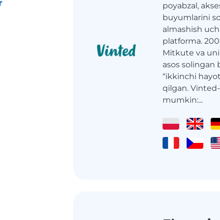
r
poyabzal, akses
buyumlarini sot
almashish uc
platforma. 200
Mitkute va un
asos solingan b
“ikkinchi hayo
qilgan. Vinted
mumkin:...