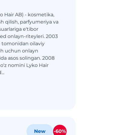
ko Hair AB) - kosmetika,
h qilish, parfyumeriya va
suarlariga e'tibor
ed onlayn-riteyleri. 2003
 tomonidan oilaviy
rish uchun onlayn
tida asos solingan. 2008
o'z nomini Lyko Hair
..
-60%
New