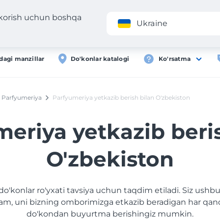
 korish uchun boshqa
Ilova
Roʻyxa
Ukraine
dagi manzillar
Do'konlar katalogi
Ko'rsatma
Parfyumeriya
Parfyumeriya yetkazib berish bilan O'zbekiston
eriya yetkazib beri
O'zbekiston
do'konlar ro'yxati tavsiya uchun taqdim etiladi. Siz ushbu
am, uni bizning omborimizga etkazib beradigan har qan
do'kondan buyurtma berishingiz mumkin.