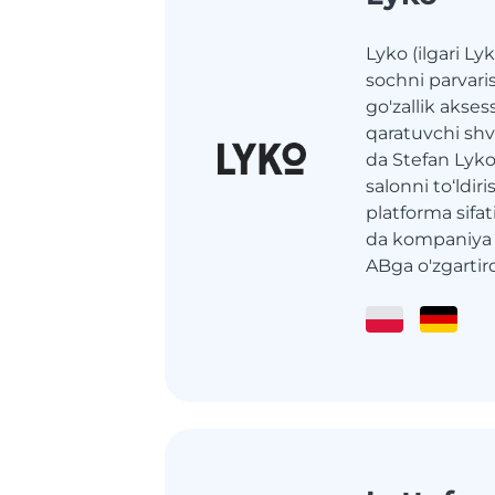
Lyko (ilgari Ly
sochni parvaris
go'zallik akses
qaratuvchi shv
da Stefan Lyko
salonni to‘ldi
platforma sifa
da kompaniya 
ABga o'zgartird.