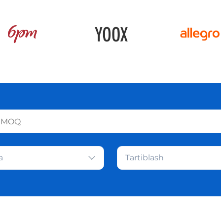
a
Tartiblash