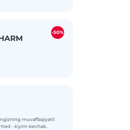
-50%
PHARM
ingizning muvaffaqiyatli
inted - kiyim-kechak,