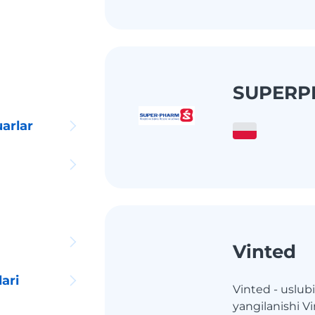
SUPER
arlar
Vinted
ari
Vinted - uslub
yangilanishi V