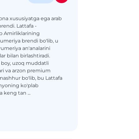
qona xususiyatga ega arab
rendi. Lattafa -
b Amirliklarining
meriya brendi bo'lib, u
umeriya an'analarini
ar bilan birlashtiradi.
 boy, uzoq muddatli
ari va arzon premium
n mashhur bo'lib, bu Lattafa
unyoning ko'plab
 keng tan ...