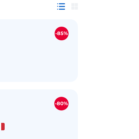
-85%
-80%