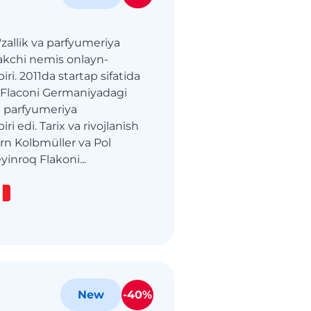
'zallik va parfyumeriya
takchi nemis onlayn-
iri. 2011da startap sifatida
n Flaconi Germaniyadagi
n parfyumeriya
ri edi. Tarix va rivojlanish
jörn Kolbmüller va Pol
yinroq Flakoni...
-40%
New