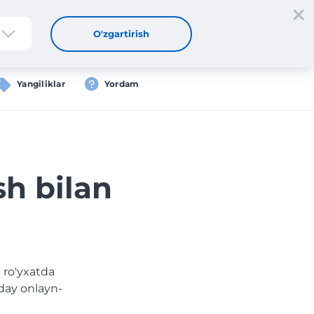
tdan oʻtish
Kirish
UZ
O'zgartirish
Yangiliklar
Yordam
sh bilan
 ro'yxatda
day onlayn-