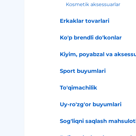
Kosmetik aksessuarlar
Erkaklar tovarlari
Ko'p brendli do'konlar
Kiyim, poyabzal va aksessu
Sport buyumlari
To'qimachilik
Uy-ro'zg'or buyumlari
Sog'liqni saqlash mahsulotl