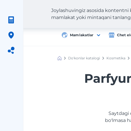
Joylashuvingiz asosida kontentni
mamlakat yoki mintaqani tanlang
Mamlakatlar
Chet el
Do'konlar katalogi
Kosmetika
Meest
Shopping
Parfyum
Saytdagi 
bo'lmasa h