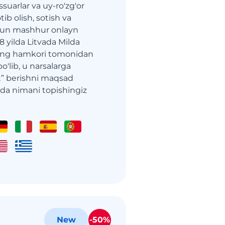
suarlar va uy-ro'zg'or
ib olish, sotish va
hun mashhur onlayn
8 yilda Litvada Milda
ing hamkori tomonidan
o'lib, u narsalarga
t” berishni maqsad
-da nimani topishingiz
-50%
New