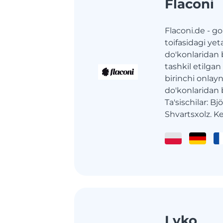
Flaconi
Flaconi.de - go
toifasidagi ye
do'konlaridan b
tashkil etilga
birinchi onlay
do'konlaridan bi
Ta'sischilar: B
Shvartsxolz. Ke
Lyko