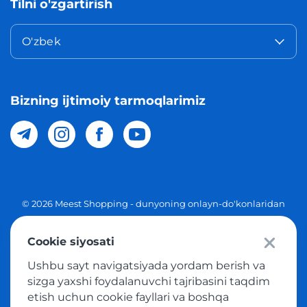
Tilni o'zgartirish
O'zbek
Bizning ijtimoiy tarmoqlarimiz
© 2026 Meest Shopping - dunyoning onlayn-do'konlaridan
O'zbekistonga xaridlarni yetkazib berish. Barcha huquqlar
Cookie siyosati
Maxfiylik siyosati
Ushbu sayt navigatsiyada yordam berish va
Ommaviy taklif
sizga yaxshi foydalanuvchi tajribasini taqdim
etish uchun cookie fayllari va boshqa
Tovar sotib olish xizmatidan foydalanish shartlari