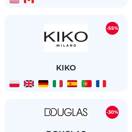
-55%
KIKO
-30%