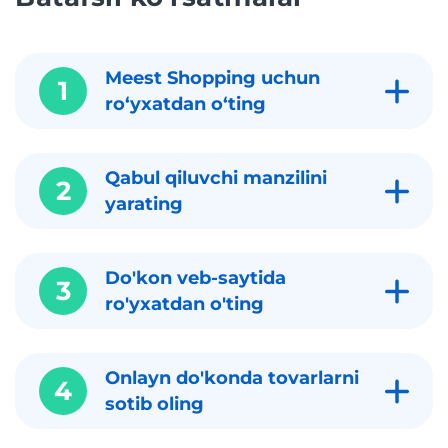
Meest Shopping uchun
1
roʻyxatdan oʻting
Qabul qiluvchi manzilini
2
yarating
Do'kon veb-saytida
3
ro'yxatdan o'ting
Onlayn do'konda tovarlarni
4
sotib oling