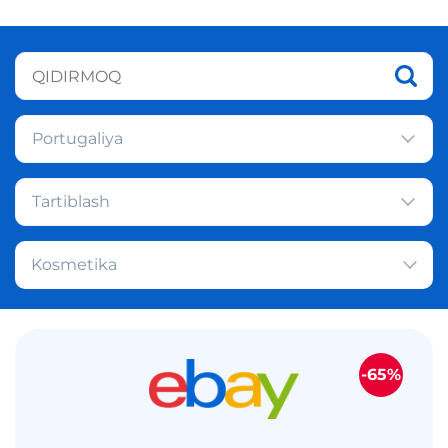
Portugaliya
Tartiblash
Kosmetika
-65%