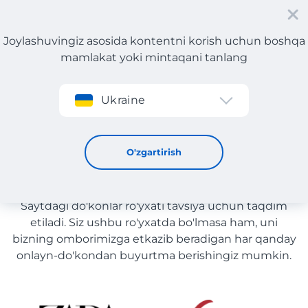
Joylashuvingiz asosida kontentni korish uchun boshqa
mamlakat yoki mintaqani tanlang
Roʻyxatdan oʻtish
Ukraine
Kosmetika yetkazib berish bilan O'zbekiston
Kosmetika yetkazib berish
O'zgartirish
bilan O'zbekiston
Saytdagi do'konlar ro'yxati tavsiya uchun taqdim
etiladi. Siz ushbu ro'yxatda bo'lmasa ham, uni
bizning omborimizga etkazib beradigan har qanday
onlayn-do'kondan buyurtma berishingiz mumkin.