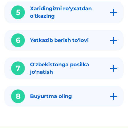
Xaridingizni ro'yxatdan
5
o'tkazing
6
Yetkazib berish to'lovi
O'zbekistonga posilka
7
jo'natish
8
Buyurtma oling