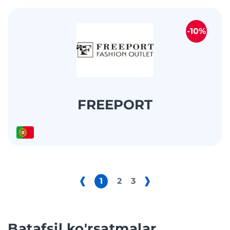
-10%
FREEPORT
1
2
3
Batafsil ko'rsatmalar