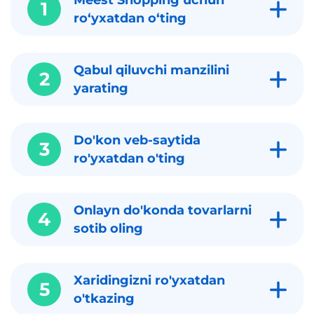
Meest Shopping uchun
1
roʻyxatdan oʻting
Qabul qiluvchi manzilini
2
yarating
Do'kon veb-saytida
3
ro'yxatdan o'ting
Onlayn do'konda tovarlarni
4
sotib oling
Xaridingizni ro'yxatdan
5
o'tkazing