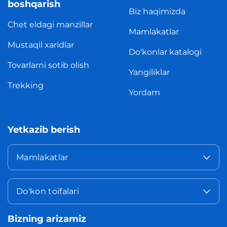
boshqarish
Biz haqimizda
Chet eldagi manzillar
Mamlakatlar
Mustaqil xaridlar
Do'konlar katalogi
Tovarlarni sotib olish
Yangiliklar
Trekking
Yordam
Yetkazib berish
Mamlakatlar
Do'kon toifalari
Bizning arizamiz