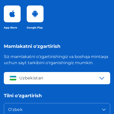
App Store
Google Play
Mamlakatni o'zgartirish
Siz mamlakatni o'zgartirishingiz va boshqa mintaqa
uchun sayt tarkibini o'rganishingiz mumkin.
Uzbekistan
Tilni o'zgartirish
O'zbek