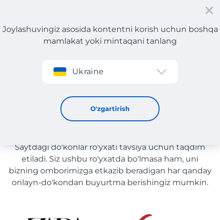
Joylashuvingiz asosida kontentni korish uchun boshqa
mamlakat yoki mintaqani tanlang
Roʻyxatdan oʻtish
Ukraine
O'yinchoqlar yetkazib berish bilan O'zbekiston
O'yinchoqlar yetkazib berish
O'zgartirish
bilan O'zbekiston
Saytdagi do'konlar ro'yxati tavsiya uchun taqdim
etiladi. Siz ushbu ro'yxatda bo'lmasa ham, uni
bizning omborimizga etkazib beradigan har qanday
onlayn-do'kondan buyurtma berishingiz mumkin.