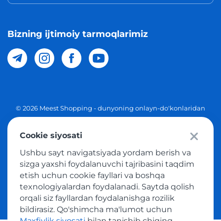
Bizning ijtimoiy tarmoqlarimiz
© 2026 Meest Shopping - dunyoning onlayn-do'konlaridan
O'zbekistonga xaridlarni yetkazib berish. Barcha huquqlar
Cookie siyosati
Maxfiylik siyosati
Ushbu sayt navigatsiyada yordam berish va
Ommaviy taklif
sizga yaxshi foydalanuvchi tajribasini taqdim
etish uchun cookie fayllari va boshqa
Tovar sotib olish xizmatidan foydalanish shartlari
texnologiyalardan foydalanadi. Saytda qolish
orqali siz fayllardan foydalanishga rozilik
bildirasiz. Qo'shimcha ma'lumot uchun
Maxfiylik siyosati
bilan tanishib chiqing.