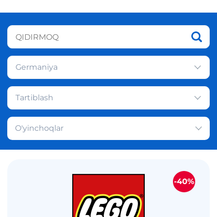
Germaniya
Tartiblash
O'yinchoqlar
-40%