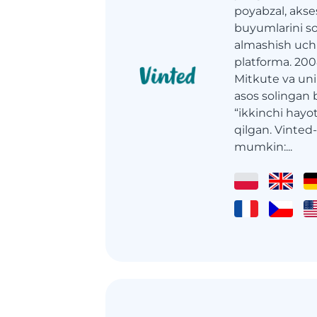
poyabzal, akses
buyumlarini sot
almashish uc
platforma. 200
Mitkute va un
asos solingan b
“ikkinchi hayo
qilgan. Vinted
mumkin:...