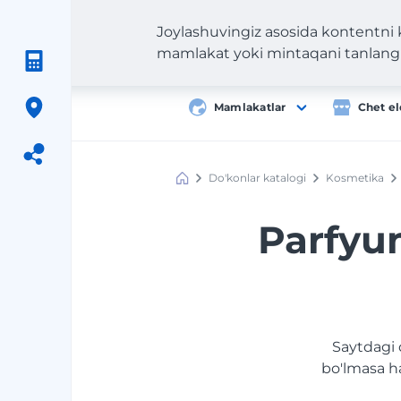
Joylashuvingiz asosida kontentni
mamlakat yoki mintaqani tanlang
Mamlakatlar
Chet el
Do'konlar katalogi
Kosmetika
Meest
Shopping
Parfyum
Saytdagi 
bo'lmasa h