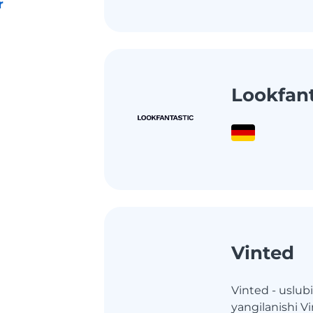
r
Lookfant
Vinted
Vinted - uslub
yangilanishi V