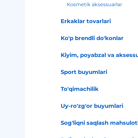
Kosmetik aksessuarlar
Erkaklar tovarlari
Ko'p brendli do'konlar
Kiyim, poyabzal va aksessu
Sport buyumlari
To'qimachilik
Uy-ro'zg'or buyumlari
Sog'liqni saqlash mahsulotl