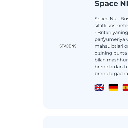
Space N
Space NK - Bu
sifatli kosmet
- Britaniyanin
parfyumeriya va
mahsulotlari o
o‘zining puxta
bilan mashhur
brendlardan to
brendlargacha.