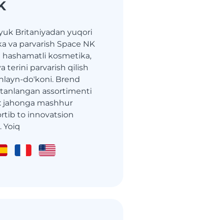
K
yuk Britaniyadan yuqori
ika va parvarish Space NK
g hashamatli kosmetika,
 terini parvarish qilish
nlayn-do'koni. Brend
 tanlangan assortimenti
: jahonga mashhur
rtib to innovatsion
 Yoiq