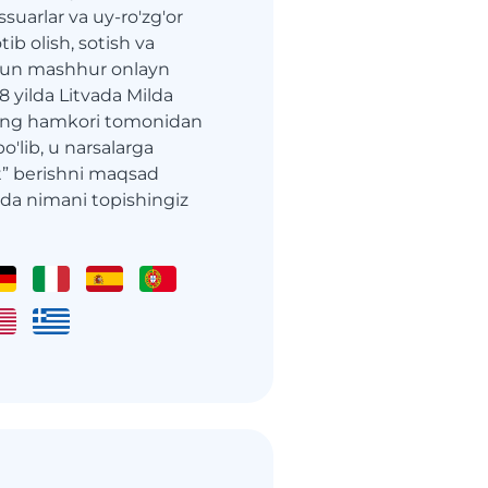
suarlar va uy-ro'zg'or
ib olish, sotish va
hun mashhur onlayn
8 yilda Litvada Milda
ing hamkori tomonidan
o'lib, u narsalarga
t” berishni maqsad
-da nimani topishingiz