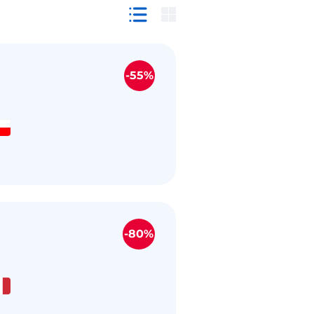
-55%
-80%