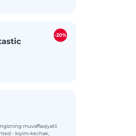
-20%
astic
ingizning muvaffaqiyatli
inted - kiyim-kechak,