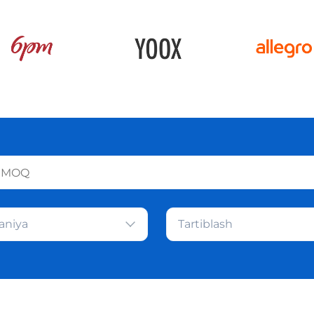
aniya
Tartiblash