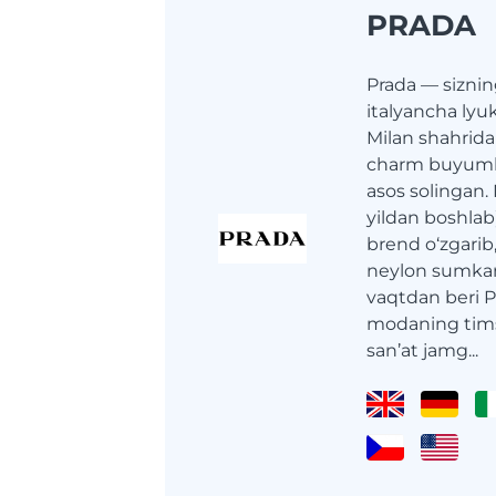
PRADA
Prada — sizni
italyancha lyu
Milan shahrid
charm buyumla
asos solingan.
yildan boshlab
brend o‘zgarib,
neylon sumkan
vaqtdan beri 
modaning tims
san’at jamg...