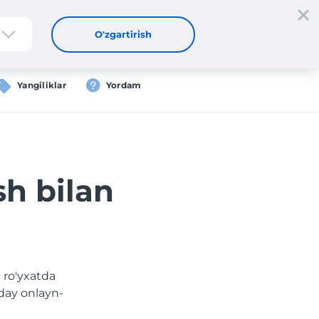
tdan oʻtish
Kirish
UZ
O'zgartirish
Yangiliklar
Yordam
sh bilan
 ro'yxatda
day onlayn-