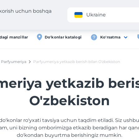
 korish uchun boshqa
Ilova
Roʻyxa
Ukraine
dagi manzillar
Do'konlar katalogi
Ko'rsatma
Parfyumeriya
Parfyumeriya yetkazib berish bilan O'zbekiston
eriya yetkazib beri
O'zbekiston
do'konlar ro'yxati tavsiya uchun taqdim etiladi. Siz ushbu
am, uni bizning omborimizga etkazib beradigan har qan
do'kondan buyurtma berishingiz mumkin.