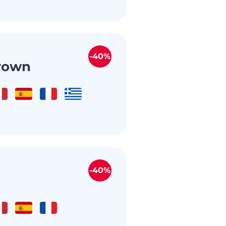
-40%
rown
-40%