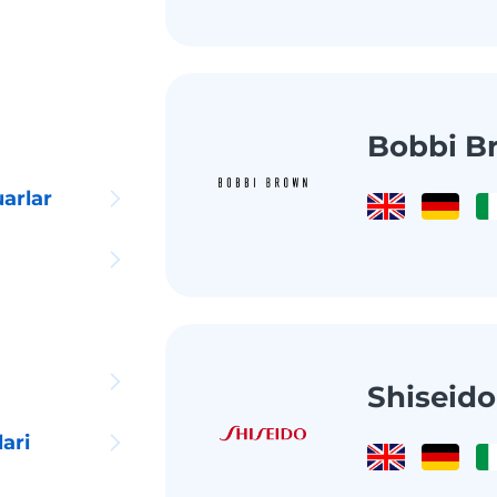
Bobbi B
arlar
Shiseido
ari