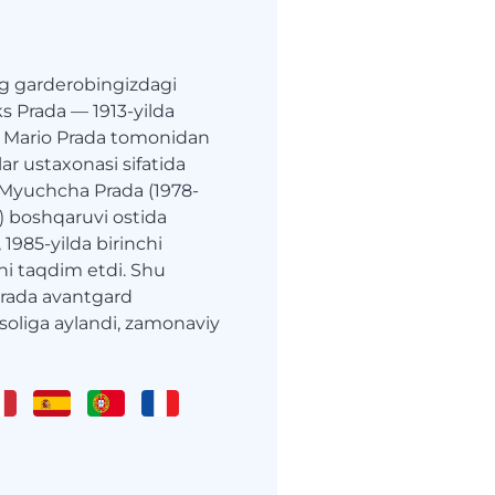
ng garderobingizdagi
ks Prada — 1913-yilda
a Mario Prada tomonidan
r ustaxonasi sifatida
 Myuchcha Prada (1978-
) boshqaruvi ostida
 1985-yilda birinchi
i taqdim etdi. Shu
Prada avantgard
oliga aylandi, zamonaviy