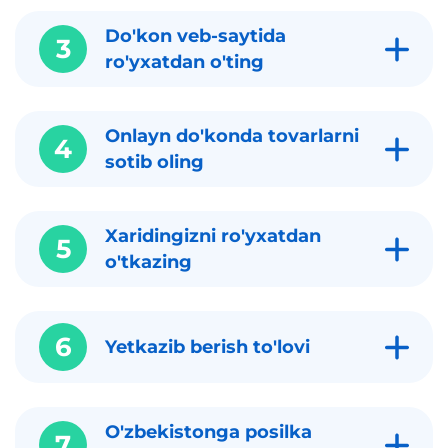
Do'kon veb-saytida
3
ro'yxatdan o'ting
Onlayn do'konda tovarlarni
4
sotib oling
Xaridingizni ro'yxatdan
5
o'tkazing
6
Yetkazib berish to'lovi
O'zbekistonga posilka
7