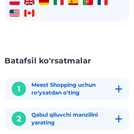
Batafsil ko'rsatmalar
Meest Shopping uchun
1
roʻyxatdan oʻting
Qabul qiluvchi manzilini
2
yarating