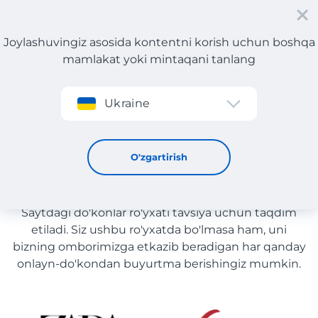
Joylashuvingiz asosida kontentni korish uchun boshqa
mamlakat yoki mintaqani tanlang
Roʻyxatdan oʻtish
Ukraine
Sport aksessuarlari yetkazib berish bilan O'zbekiston
Sport aksessuarlari yetkazib
O'zgartirish
berish bilan O'zbekiston
Saytdagi do'konlar ro'yxati tavsiya uchun taqdim
etiladi. Siz ushbu ro'yxatda bo'lmasa ham, uni
bizning omborimizga etkazib beradigan har qanday
onlayn-do'kondan buyurtma berishingiz mumkin.