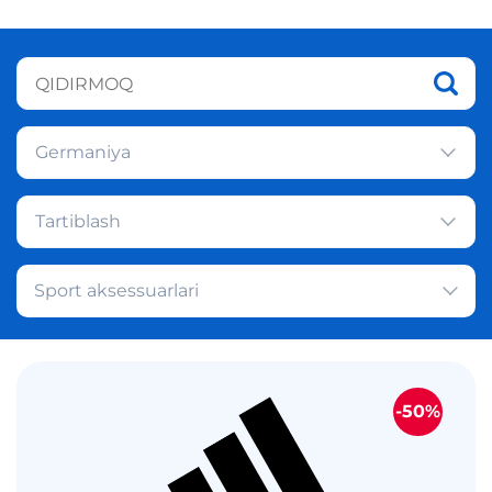
Germaniya
Tartiblash
Sport aksessuarlari
-50%