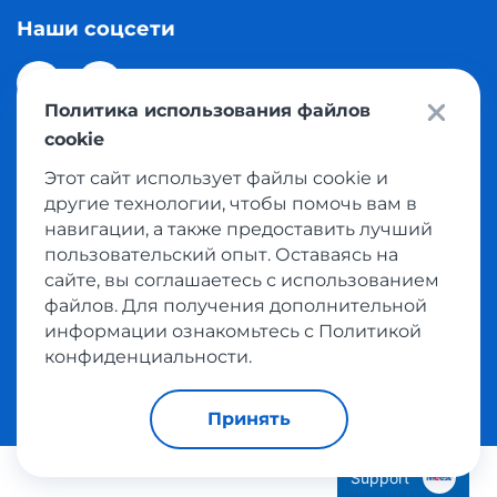
Наши соцсети
Политика использования файлов
cookie
Этот сайт использует файлы cookie и
© 2026 Meest Shopping доставка покупок с интернет
другие технологии, чтобы помочь вам в
магазинов мира в Казахстан. Все права защищены
навигации, а также предоставить лучший
пользовательский опыт. Оставаясь на
сайте, вы соглашаетесь с использованием
Политика конфиденциальности
файлов. Для получения дополнительной
Публичная оферта
информации ознакомьтесь с Политикой
Условия пользования сервисом выкупа товаров
конфиденциальности.
Принять
Support