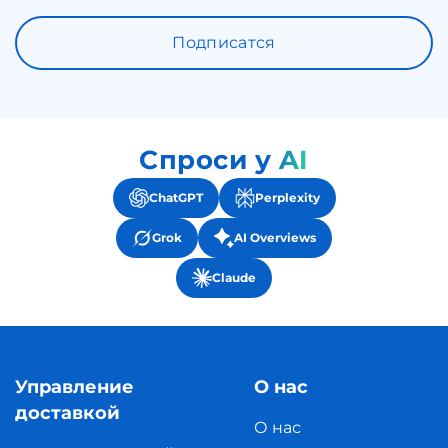
Подписатся
Спроси у AI
ChatGPT
Perplexity
Grok
AI Overviews
Claude
Управление
О нас
доставкой
О нас