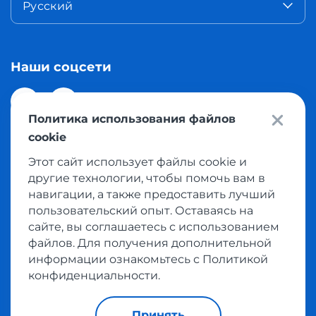
Русский
Наши соцсети
Политика использования файлов
cookie
Этот сайт использует файлы cookie и
© 2026 Meest Shopping доставка покупок с интернет
другие технологии, чтобы помочь вам в
магазинов мира в Казахстан. Все права защищены
навигации, а также предоставить лучший
пользовательский опыт. Оставаясь на
сайте, вы соглашаетесь с использованием
Политика конфиденциальности
файлов. Для получения дополнительной
Публичная оферта
информации ознакомьтесь с Политикой
Условия пользования сервисом выкупа товаров
конфиденциальности.
Принять