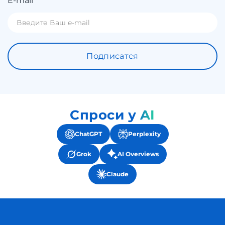
E-mail
Подписатся
Спроси у AI
ChatGPT
Perplexity
Grok
AI Overviews
Claude