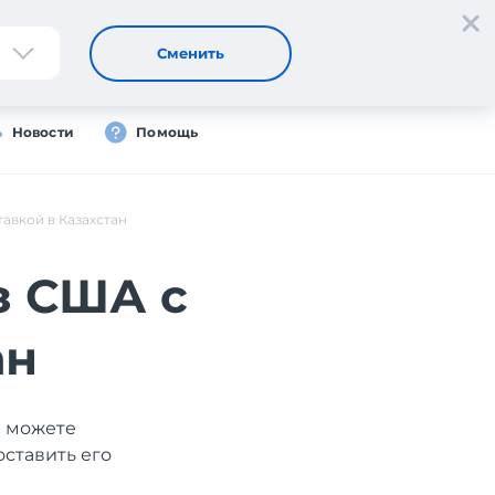
Регистрация
Вход
Сменить
Новости
Помощь
авкой в Казахстан
з США с
ан
ы можете
оставить его