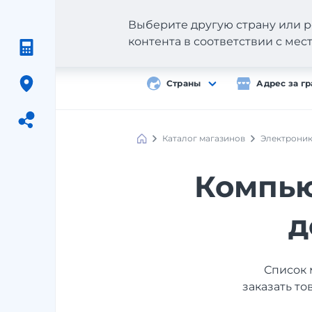
Выберите другую страну или р
контента в соответствии с ме
Страны
Адрес за г
Каталог магазинов
Электрони
Meest
Shopping
Компью
д
Список 
заказать то