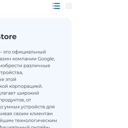
tore
 — это официальный
азин компании Google,
риобрести различные
тройства,
е этой
кой корпорацией.
длагает широкий
продуктов, от
о умных устройств для
чивая своим клиентам
ейшим технологическим
фициальный онлайн-