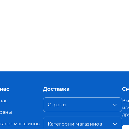
 нас
Доставка
См
нас
Вы
Страны
из
раны
др
талог магазинов
Категории магазинов