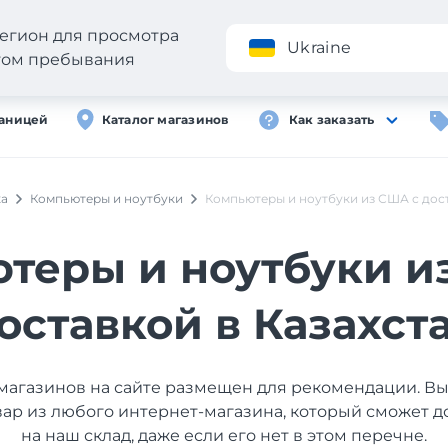
егион для просмотра
Приложение
Ukraine
стом пребывания
раницей
Каталог магазинов
Как заказать
ка
Компьютеры и ноутбуки
Компьютеры и ноутбуки из США с дост
теры и ноутбуки и
оставкой в Казахст
магазинов на сайте размещен для рекомендации. В
вар из любого интернет-магазина, который сможет д
на наш склад, даже если его нет в этом перечне.