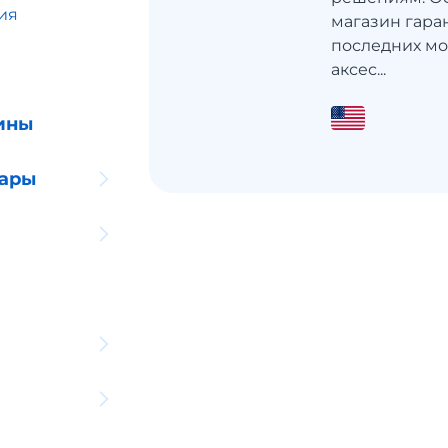
ия
магазин гара
последних мо
аксес...
ины
уары