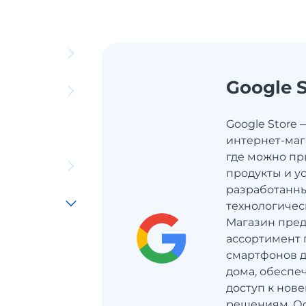
Google S
Google Store
интернет-маг
где можно п
продукты и ус
разработанны
технологичес
Магазин пре
ассортимент 
смартфонов д
дома, обеспе
доступ к нов
решениям. О