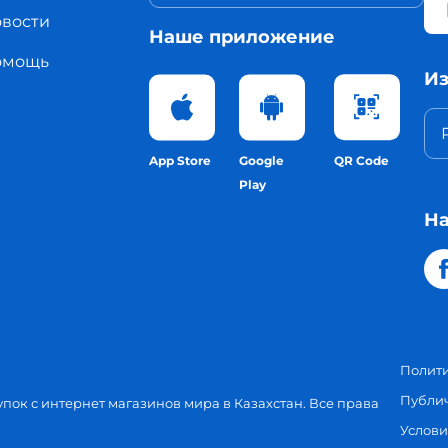
вости
Наше приложение
омощь
Из
App Store
Google
QR Code
Play
На
Полит
Публи
упок с интернет магазинов мира в Казахстан. Все права
Услови