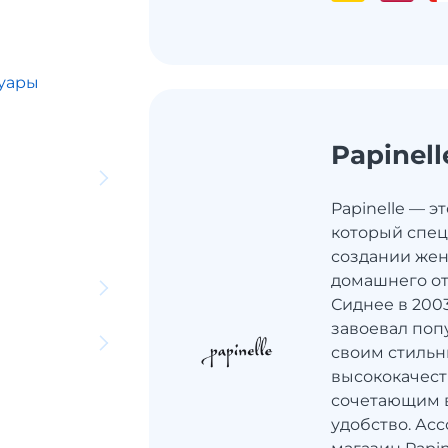
суары
Papinell
Papinelle — э
который спец
создании жен
домашнего от
Сиднее в 2003
завоевал поп
своим стиль
высококачест
сочетающим в
удобство. Ас