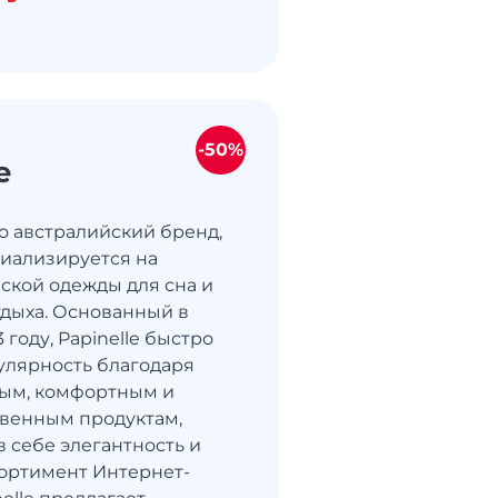
-50%
e
то австралийский бренд,
иализируется на
ской одежды для сна и
дыха. Основанный в
 году, Papinelle быстро
улярность благодаря
ным, комфортным и
венным продуктам,
 себе элегантность и
сортимент Интернет-