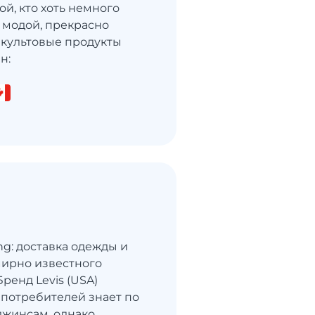
й, кто хоть немного
 модой, прекрасно
 культовые продукты
н:
ng: доставка одежды и
мирно известного
Бренд Levis (USA)
потребителей знает по
жинсам, однако