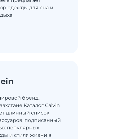
elle предлагает
р одежды для сна и
дыха:
lein
– мировой бренд,
захстане Каталог Calvin
ает длинный список
ессуаров, подписанный
ых популярных
ды и стиля жизни в