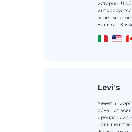
истории. Любо
интересуется
знает многие
Кельвин Кляй
Levi's
Meest Shoppi
обуви от все
бренда Levis 
большинство 
фирменным д