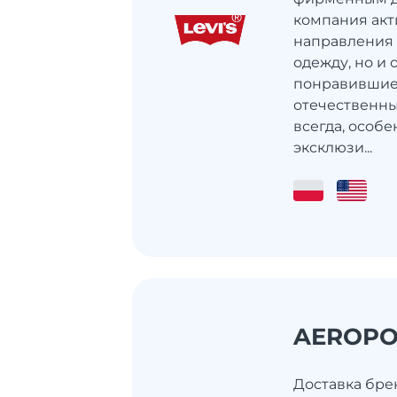
компания акт
направления 
одежду, но и 
понравившие
отечественны
всегда, особе
эксклюзи...
AEROPO
Доставка бре