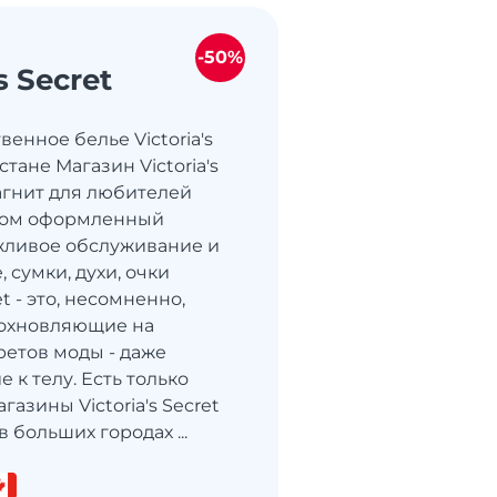
-50%
s Secret
енное белье Victoria's
стане Магазин Victoria's
магнит для любителей
усом оформленный
жливое обслуживание и
 сумки, духи, очки
ret - это, несомненно,
дохновляющие на
ретов моды - даже
 к телу. Есть только
Магазины Victoria's Secret
 больших городах ...