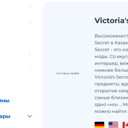
Victoria'
Высококачеств
Secret в Казах
Secret - это 
моды. Со вк
интерьер, ве
нижнее белье,
Victoria's Sec
предметы, в
открытие сек
самые близкие
ины
одно «но» ... 
можно найти в
уары