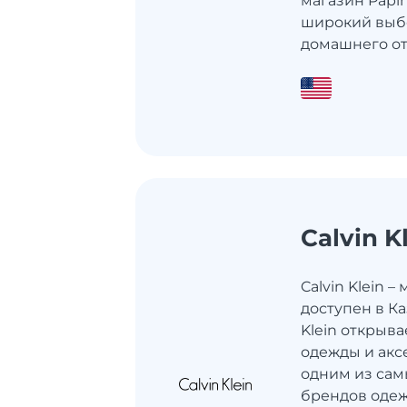
магазин Papin
широкий выбо
домашнего от
Calvin K
Calvin Klein 
доступен в Ка
Klein открыв
одежды и акс
одним из сам
брендов одеж