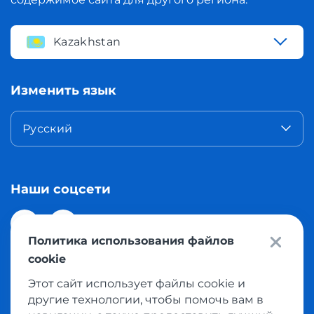
Kazakhstan
Изменить язык
Русский
Наши соцсети
Политика использования файлов
cookie
Этот сайт использует файлы cookie и
© 2026 Meest Shopping доставка покупок с интернет
другие технологии, чтобы помочь вам в
магазинов мира в Казахстан. Все права защищены