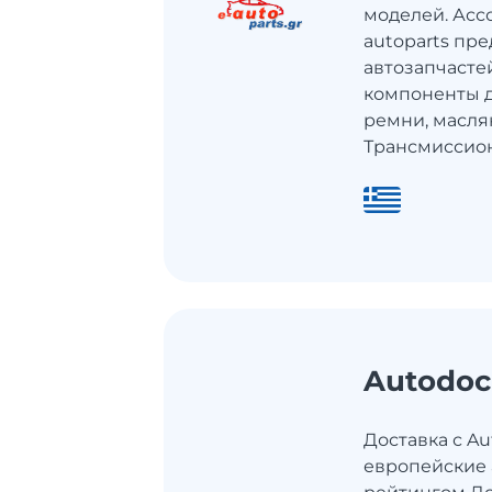
моделей. Асс
autoparts пр
автозапчастей
компоненты д
ремни, маслян
Трансмиссион
Autodoc
Доставка с Au
европейские 