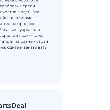
ставка с Autodoc в
стребована среди
ичества людей. Эта
лайн-платформа
ется на продаже
й и аксессуаров для
 средств всех марок,
патели из разных стран
 находить и заказывать
artsDeal