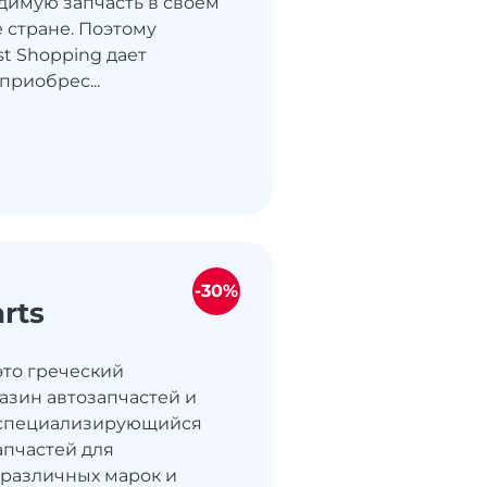
димую запчасть в своем
е стране. Поэтому
st Shopping дает
приобрес...
-30%
rts
 это греческий
азин автозапчастей и
, специализирующийся
апчастей для
различных марок и