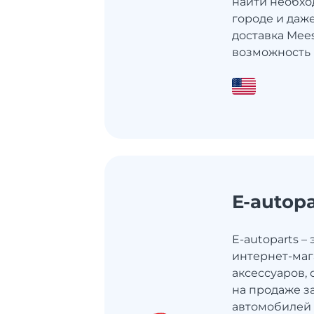
найти необхо
городе и даж
доставка Mee
возможность 
E-autopa
E-autoparts –
интернет-маг
аксессуаров
на продаже з
автомобилей 