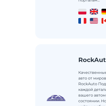
порталам...
RockAut
Качественные
авто от миро
RockAuto Под
каждой детал
вашего авто
состоянии. Н