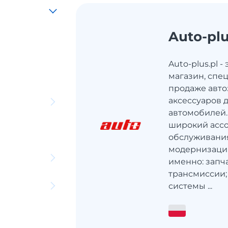
Auto-pl
Auto-plus.pl 
магазин, сп
продаже авто
аксессуаров 
автомобилей.
широкий ассо
обслуживания
модернизации
именно: запча
трансмиссии;
системы ...