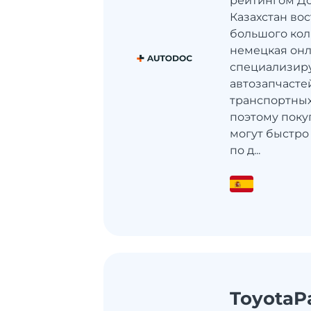
рейтингом До
Казахстан во
большого кол
немецкая он
специализиру
автозапчасте
транспортных
поэтому поку
могут быстро
по д...
ToyotaP