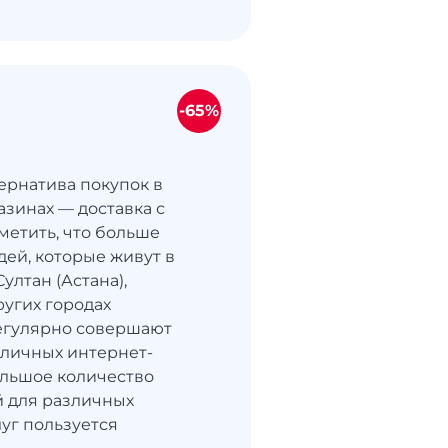
-65%
ернатива покупок в
азинах — доставка с
метить, что больше
ей, которые живут в
ултан (Астана),
угих городах
регулярно совершают
зличных интернет-
ольшое количество
 для различных
уг пользуется