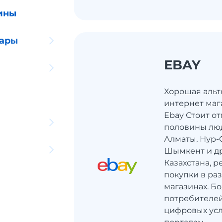
ины
уары
EBAY
Хорошая альт
интернет маг
Ebay Стоит от
половины люд
Алматы, Нур-С
Шымкент и др
Казахстана, 
покупки в ра
магазинах. Б
потребителей
цифровых усл