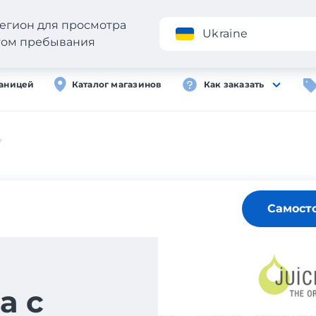
егион для просмотра
Приложение
Ukraine
стом пребывания
раницей
Каталог магазинов
Как заказать
y
Самост
а с