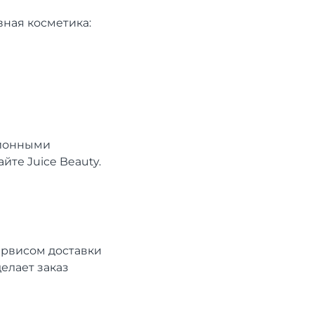
вная косметика:
ционными
те Juice Beauty.
ервисом доставки
делает заказ