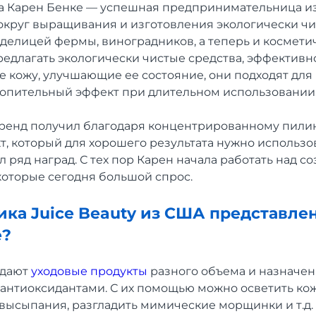
а Карен Бенке — успешная предпринимательница и
округ выращивания и изготовления экологически чи
делицей фермы, виноградников, а теперь и космети
редлагать экологически чистые средства, эффективн
 кожу, улучшающие ее состояние, они подходят для 
опительный эффект при длительном использовании
ренд получил благодаря концентрированному пилин
кт, который для хорошего результата нужно использ
л ряд наград. С тех пор Карен начала работать над 
 которые сегодня большой спрос.
ика Juice Beauty из США представлен
е?
адают
уходовые продукты
разного объема и назначени
 антиоксидантами. С их помощью можно осветить кож
 высыпания, разгладить мимические морщинки и т.д.