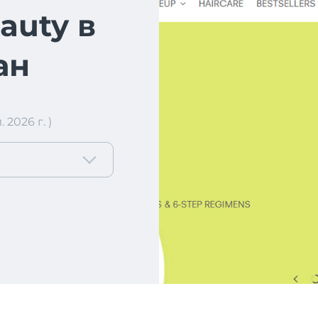
auty в
ан
2026 г. )