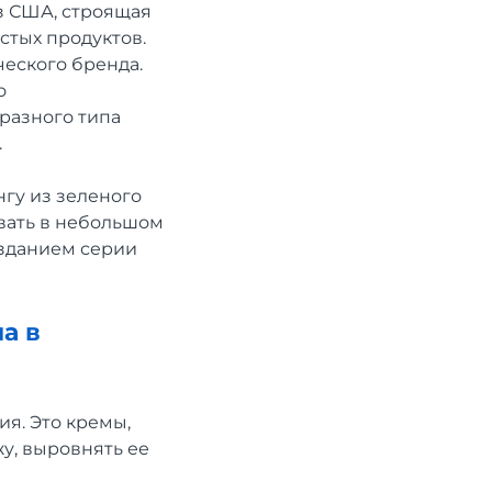
з США, строящая
стых продуктов.
ческого бренда.
о
разного типа
.
гу из зеленого
овать в небольшом
созданием серии
а в
я. Это кремы,
у, выровнять ее