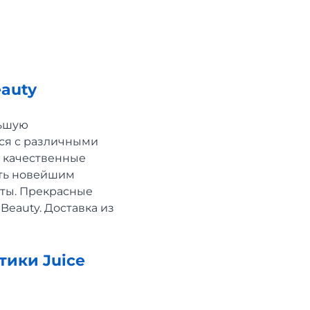
eauty
ьшую
тся с различными
о качественные
еть новейшим
нты. Прекрасные
Beauty. Доставка из
тики Juice