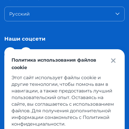
Русский
Наши соцсети
Политика использования файлов
cookie
Этот сайт использует файлы cookie и
© 2026 Meest Shopping доставка покупок с интернет
другие технологии, чтобы помочь вам в
магазинов мира в Казахстан. Все права защищены
навигации, а также предоставить лучший
пользовательский опыт. Оставаясь на
сайте, вы соглашаетесь с использованием
Политика конфиденциальности
файлов. Для получения дополнительной
Публичная оферта
информации ознакомьтесь с Политикой
Условия пользования сервисом выкупа товаров
конфиденциальности.