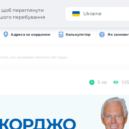
н, щоб переглянути
Додаток
Ukraine
вашого перебування
Адреса за кордоном
Калькулятор
Як замови
илю, яка назавжди змінила світ моди
5 хв
10