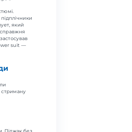
тюмі.
 підплічники
лует, який
а справжня
 застосував
wer suit —
оди
али
— стриману
и. Піджак без