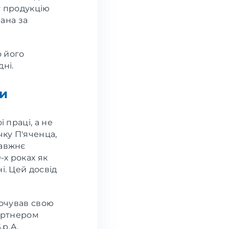
у продукцію
вана за
о його
ні.
ви
 праці, а не
чку П'яченца,
равжнє
-х роках як
і. Цей досвід
точував свою
партнером
.p.A.