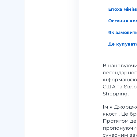
Епоха мініма
Остання кол
Як замовити
Де купуват
Вшановуючи 
легендарного
інформацією
США та Європ
Shopping.
Ім'я Джорджо
якості. Це б
Протягом дес
пропонуючи с
сучасним за