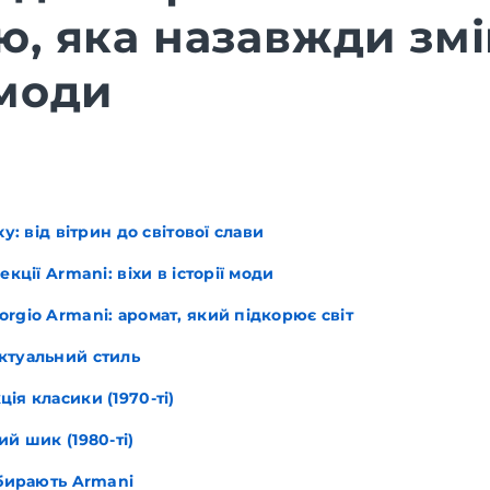
ю, яка назавжди зм
 моди
ху: від вітрин до світової слави
екції Armani: віхи в історії моди
rgio Armani: аромат, який підкорює світ
ктуальний стиль
ія класики (1970-ті)
ий шик (1980-ті)
обирають Armani