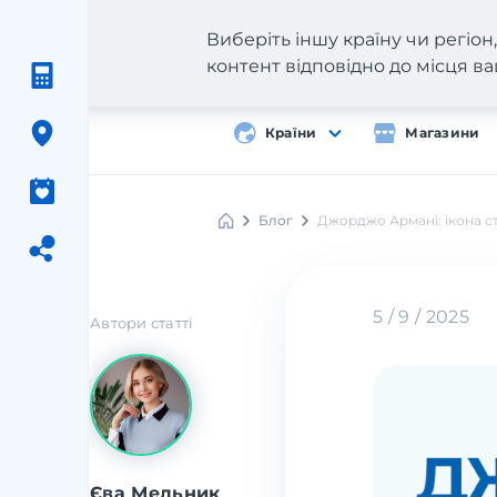
Виберіть іншу країну чи регіо
контент відповідно до місця 
Країни
Магазини
Блог
Джорджо Армані: ікона ст
5 / 9 / 2025
Автори статті
Єва Мельник