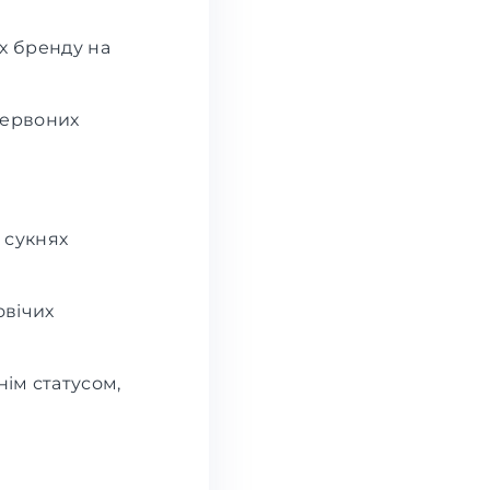
х бренду на
червоних
 сукнях
овічих
нім статусом,