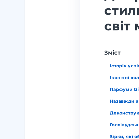
стил
світ
Зміст
Історія успі
Іконічні кол
Парфуми Gio
Назавжди а
Деконструкц
Голлівудськ
Зірки, які 