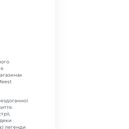
його
ся
магазинах
Meest
бездоганної
життя.
рії,
вдяки
єї легенди