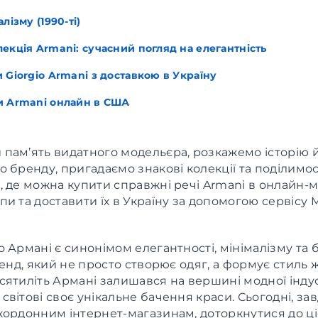
лізму (1990-ті)
екція Armani: сучасний погляд на елегантність
 Giorgio Armani з доставкою в Україну
и Armani онлайн в США
пам’ять видатного модельєра, розкажемо історію 
 бренду, пригадаємо знакові колекції та поділимо
, де можна купити справжні речі Armani в онлайн-
и та доставити їх в Україну за допомогою сервісу 
 Армані є синонімом елегантності, мінімалізму та 
ренд, який не просто створює одяг, а формує стиль 
ятиліть Армані залишався на вершині модної індуст
вітові своє унікальне бачення краси. Сьогодні, за
кордонним інтернет-магазинам, доторкнутися до ці