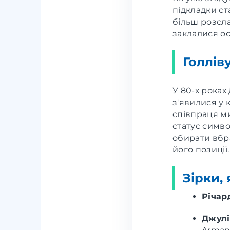
підкладки ст
більш розсла
заклалися ос
Голлів
У 80-х рока
з'явилися у 
співпраця ми
статус симво
обирати вбр
його позиції.
Зірки,
Річард
Джулі