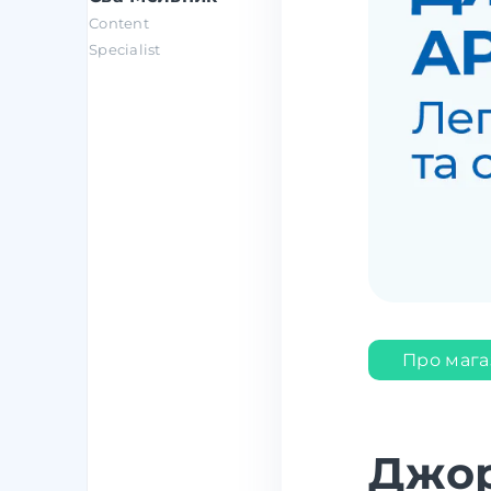
Content
Specialist
Про маг
Джор