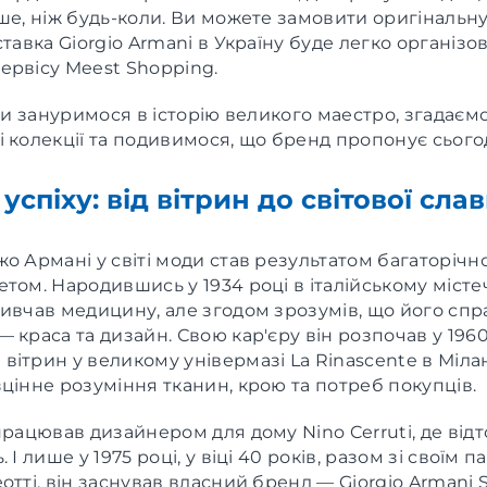
ше, ніж будь-коли. Ви можете замовити оригінальн
ставка Giorgio Armani в Україну буде легко організо
ервісу Meest Shopping.
 ми зануримося в історію великого маестро, згадаєм
 колекції та подивимося, що бренд пропонує сьогод
 успіху: від вітрин до світової сла
о Армані у світі моди став результатом багаторічної
том. Народившись у 1934 році в італійському місте
вивчав медицину, але згодом зрозумів, що його сп
 краса та дизайн. Свою кар'єру він розпочав у 1960
ітрин у великому універмазі La Rinascente в Мілан
цінне розуміння тканин, крою та потреб покупців.
працював дизайнером для дому Nino Cerruti, де від
 І лише у 1975 році, у віці 40 років, разом зі своїм 
отті, він заснував власний бренд — Giorgio Armani S