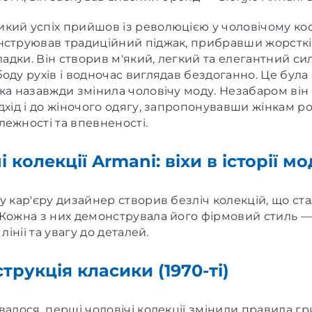
кий успіх прийшов із революцією у чоловічому кос
нструював традиційний піджак, прибравши жорсткі
кладки. Він створив м'який, легкий та елегантний си
оду рухів і водночас виглядав бездоганно. Це бул
ка назавжди змінила чоловічу моду. Незабаром він
дхід і до жіночого одягу, запропонувавши жінкам po
ежності та впевненості.
і колекції Armani: віхи в історії м
у кар'єру дизайнер створив безліч колекцій, що ст
 Кожна з них демонструвала його фірмовий стиль 
 лінії та увагу до деталей.
трукція класики (1970-ті)
валося, перші чоловічі колекції змінили правила гр