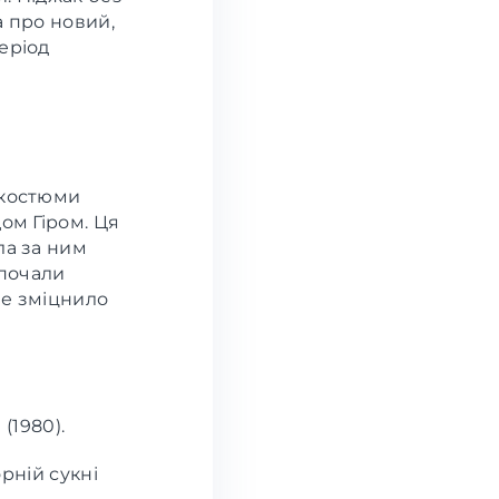
а про новий,
еріод
 костюми
ом Гіром. Ця
ла за ним
 почали
ше зміцнило
(1980).
рній сукні