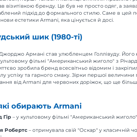
ав візитівкою бренду. Це був не просто одяг, а заяв
блений підхід до формального стилю. Саме в цей п
нови естетики Armani, яка цінується й досі.
удський шик (1980-ті)
х Джорджо Армані став улюбленцем Голлівуду. Його
культовому фільмі "Американський жиголо" з Річард
ттєво зробила бренд всесвітньо відомим і закріпи
лу успіху та гарного смаку. Зірки першої величини
ання від Armani для червоних доріжок, що ще біль
 які обирають Armani
 Гір
–
у культовому фільмі "Американський жиголо" 
я Робертс
–
отримувала свій "Оскар" у класичній чо