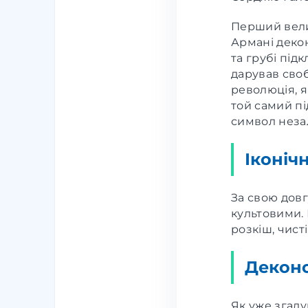
Перший вели
Армані деко
та грубі під
дарував своб
революція, я
той самий пі
символ незал
Іконічн
За свою довг
культовими.
розкіш, чисті
Деконс
Як уже згаду