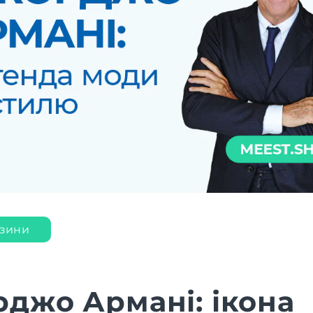
азини
джо Армані: ікона