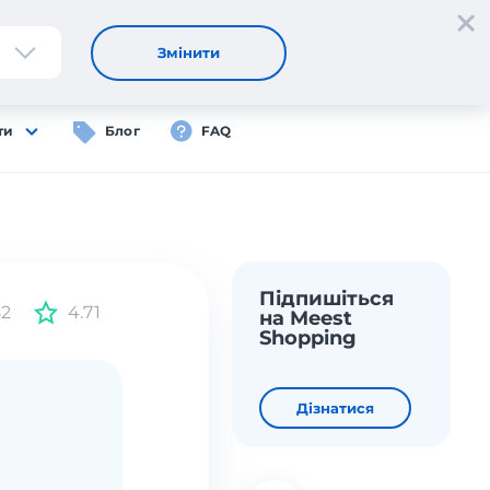
Реєстрація
Вхід
UA
Змінити
ти
Блог
FAQ
Підпишіться
52
4.71
на Meest
Shopping
Дізнатися