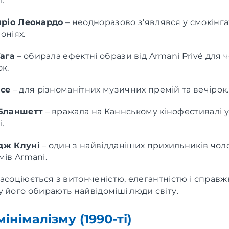
.
пріо Леонардо
–
неодноразово з'являвся у смокінга
оніях.
Гага
–
обирала ефектні образи від Armani Privé для 
к.
се
–
для різноманітних музичних премій та вечірок.
Бланшетт
–
вражала на Каннському кінофестивалі у
.
дж Клуні
–
один з найвідданіших прихильників чол
мів Armani.
асоціюється з витонченістю, елегантністю і справж
 його обирають найвідоміші люди світу.
інімалізму (1990-ті)