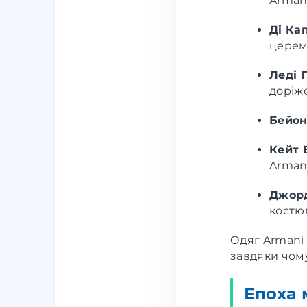
Armani
Ді Ка
церем
Леді 
доріжо
Бейон
Кейт 
Armani
Джор
костю
Одяг Armani 
завдяки чому
Епоха м