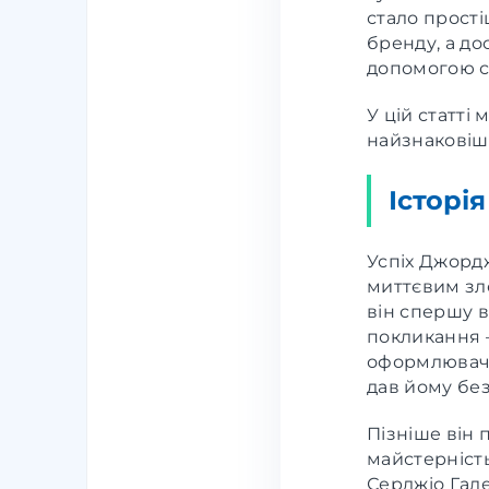
стало прості
бренду, а до
допомогою с
У цій статті
найзнаковіші
Історія
Успіх Джордж
миттєвим зле
він спершу 
покликання —
оформлювач в
дав йому без
Пізніше він 
майстерність.
Серджіо Гале