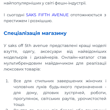
найпопулярніших у світі фешн-індустрії.
І сьогодні
SAKS FIFTH AVENUE
ототожнюється з
престижем і розкішшю.
Спеціалізація магазину
У saks off 5th avenue представлені кращі моделі
взуття, одягу, аксесуари від найвідоміших
модельєрів і дизайнерів. Онлайн-каталог став
мультибрендовим майданчиком для реалізації
люксових товарів:
Все для стильних завершених жіночих і
чоловічих луків будь-якого призначення -
для дому, ділових зустрічей, роботи,
прогулянок, світських раутів, урочистостей
тощо.