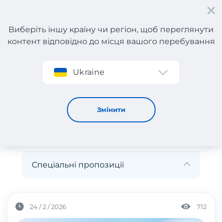
Виберіть іншу країну чи регіон, щоб переглянути
контент відповідно до місця вашого перебування
Реєстрація
Ukraine
Спеціальні пропозиції
Спеціальні пропозиції
Змінити
Спеціальні пропозиції
24 / 2 / 2026
712