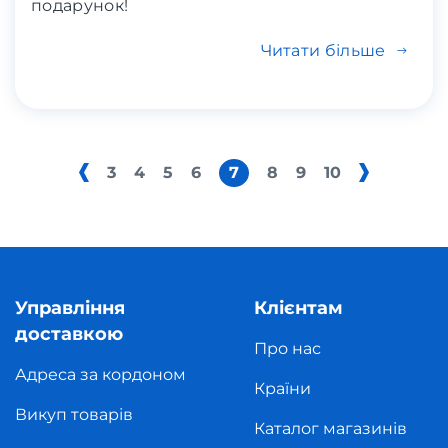
подарунок!
Читати більше
3
4
5
6
7
8
9
10
Управління
Клієнтам
доставкою
Про нас
Адреса за кордоном
Країни
Викуп товарів
Каталог магазинів