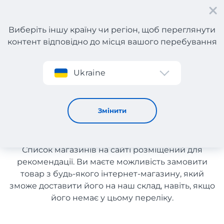
Виберіть іншу країну чи регіон, щоб переглянути
контент відповідно до місця вашого перебування
Реєстрація
Ukraine
Посуд з Чехії з доставкою в Україну
Посуд з Чехії з доставкою в
Змінити
Україну
Список магазинів на сайті розміщений для
рекомендації. Ви маєте можливість замовити
товар з будь-якого інтернет-магазину, який
зможе доставити його на наш склад, навіть, якщо
його немає у цьому переліку.