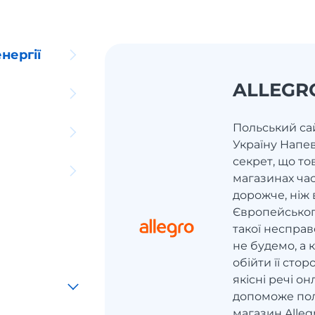
нергії
ALLEGR
Польський сай
Україну Напев
секрет, що то
магазинах ча
дорожче, ніж 
Європейськог
такої неспра
не будемо, а 
обійти її сто
якісні речі он
допоможе пол
магазин Allegr