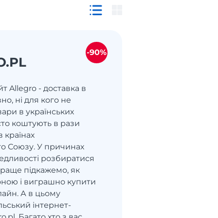
-90%
O.PL
т Allegro - доставка в
но, ні для кого не
вари в українських
сто коштують в рази
в країнах
о Союзу. У причинах
ведливості розбиратися
краще підкажемо, як
роною і виграшно купити
лайн. А в цьому
ьський інтернет-
o.pl. Багато хто з вас,