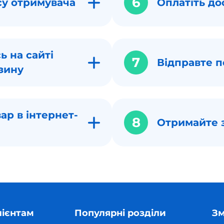
6
су отримувача
Оплатіть до
ь на сайті
7
Відправте п
зину
ар в інтернет-
8
Отримайте 
лієнтам
Популярні розділи
Зм