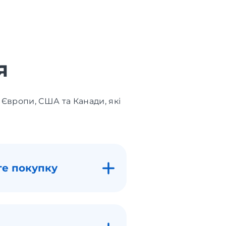
я
 Європи, США та Канади, які
те покупку