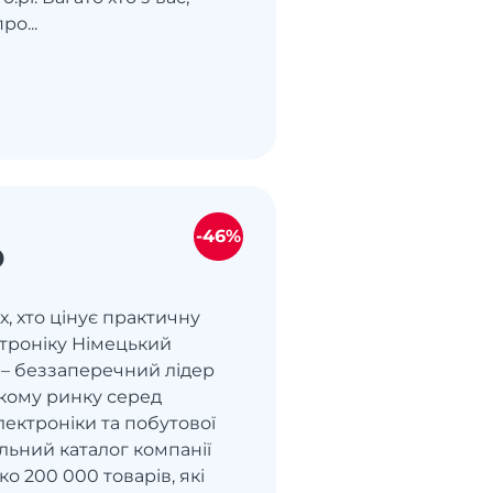
ро...
-46%
D
х, хто цінує практичну
ктроніку Німецький
 – беззаперечний лідер
кому ринку серед
ектроніки та побутової
альний каталог компанії
ко 200 000 товарів, які