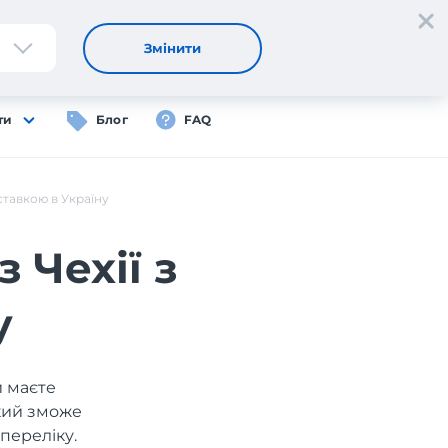
Реєстрація
Вхід
UA
Змінити
ти
Блог
FAQ
ставкою в Україну
 Чехії з
у
и маєте
який зможе
переліку.