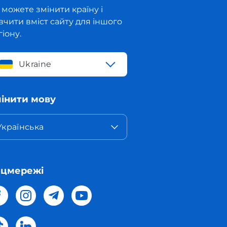
 можете змінити країну і
вчити вміст сайту для іншого
гіону.
Ukraine
інити мову
Українська
оцмережі