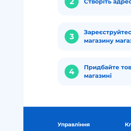
2
Створіть адре
Зареєструйтес
3
магазину мага
Придбайте тов
4
магазині
Управління
К