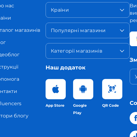
о нас
Ви
Країни
ви
аїни
ре
талог магазинів
Популярні магазини
ог
Категорії магазинів
деоблог
Зм
струкції
Наш додаток
помога
нтакти
С
fluencers
App Store
Google
QR Code
Play
тори блогу