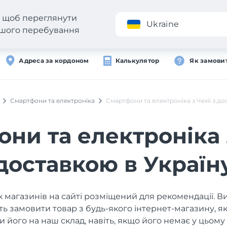
н, щоб переглянути
Додаток
Ukraine
вашого перебування
Адреса за кордоном
Калькулятор
Як замови
Смартфони та електроніка
Смартфони та електроніка з Чехії з до
ни та електроніка з
доставкою в Україн
 магазинів на сайті розміщений для рекомендації. В
ь замовити товар з будь-якого інтернет-магазину, 
и його на наш склад, навіть, якщо його немає у цьому 