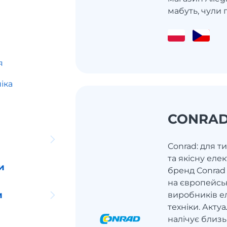
мабуть, чули п
я
іка
CONRA
Conrad: для ти
та якісну еле
и
бренд Conrad
на європейсь
и
виробників ел
техніки. Акту
налічує близь