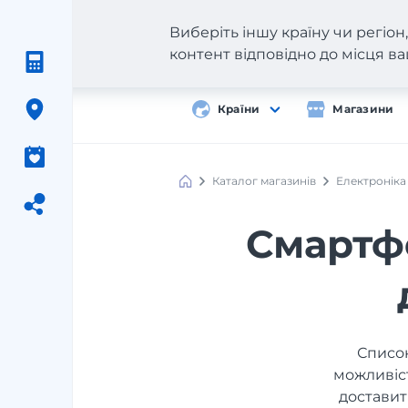
Виберіть іншу країну чи регіо
контент відповідно до місця 
Країни
Магазини
Каталог магазинів
Електроніка
Смартфо
Список
можливіст
доставит