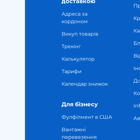
доставкою
Пр
Адреса за
Кр
кордоном
Ка
Викуп товарів
Бл
Трекінг
Ві
Калькулятор
Ін
Тарифи
До
Календар знижок
Ко
Для бізнесу
In
Фулфілмент в США
Ав
Вантажні
перевезення