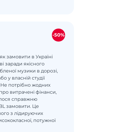
-50%
 як замовити в Україні
ві заради якісного
леної музики в дорозі,
або у власній студії
 Не потрібно жодних
про витрачені фінанси,
алося справжню
JBL замовити. Це
ного з лідируючих
исококласної, потужної