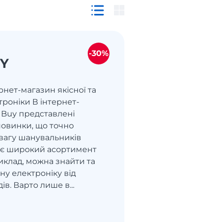
-30%
UY
ернет-магазин якісної та
троніки В інтернет-
 Buy представлені
новинки, що точно
вагу шанувальників
т є широкий асортимент
иклад, можна знайти та
ну електроніку від
в. Варто лише в...