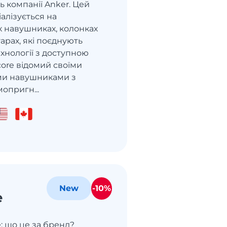
 компанії Anker. Цей
алізується на
х навушниках, колонках
уарах, які поєднують
ехнології з доступною
core відомий своїми
ми навушниками з
опригн...
-10%
New
e
: що це за бренд?