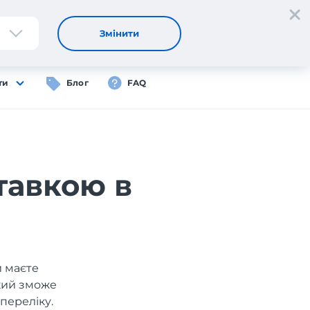
Реєстрація
Вхід
UA
Змінити
ти
Блог
FAQ
тавкою в
и маєте
який зможе
переліку.