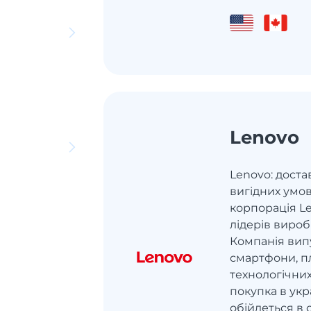
Lenovo
Lenovo: доста
вигідних умо
корпорація Le
лідерів вироб
Компанія вип
смартфони, п
технологічних
покупка в укр
обійдеться в 