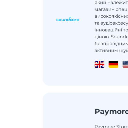
який належить
магазин спеці
високоякісни
та аудіоаксес
інноваційні т
ціною. Sound
безпровідни
активним шум
Paymor
Paymore Store