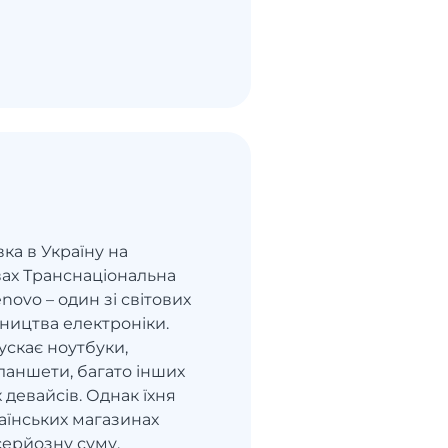
вка в Україну на
вах Транснаціональна
novo – один зі світових
ництва електроніки.
ускає ноутбуки,
ланшети, багато інших
 девайсів. Однак їхня
аїнських магазинах
серйозну суму.