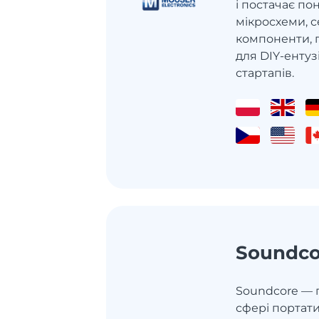
і постачає пон
мікросхеми, с
компоненти, 
для DIY-ентузі
стартапів.
Soundco
Soundcore — 
сфері портати