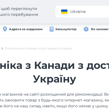
н, щоб переглянути
Додаток
Ukraine
вашого перебування
Адреса за кордоном
Калькулятор
Як замови
Електроніка з Канади з доставкою в Україну
ніка з Канади з дос
Україну
 магазинів на сайті розміщений для рекомендації. В
ь замовити товар з будь-якого інтернет-магазину, 
и його на наш склад, навіть, якщо його немає у цьому 