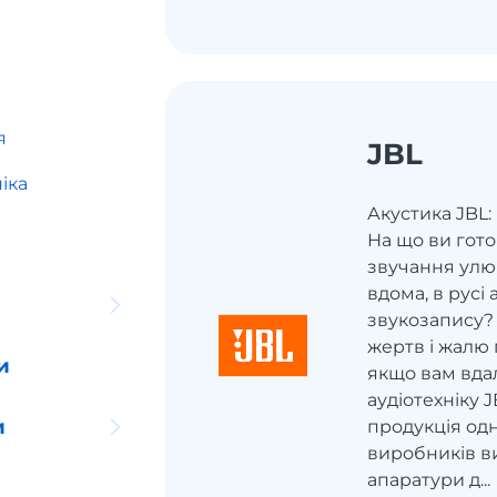
я
JBL
іка
Акустика JBL:
На що ви гото
звучання улюб
вдома, в русі 
звукозапису?
жертв і жалю 
и
якщо вам вд
аудіотехніку 
и
продукція од
виробників в
апаратури д...