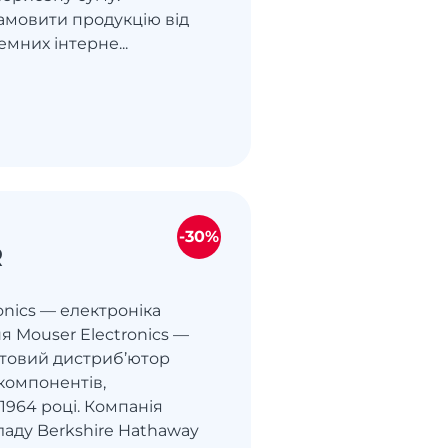
амовити продукцію від
емних інтерне...
-30%
R
onics — електроніка
ня Mouser Electronics —
ітовий дистриб’ютор
компонентів,
1964 році. Компанія
ладу Berkshire Hathaway