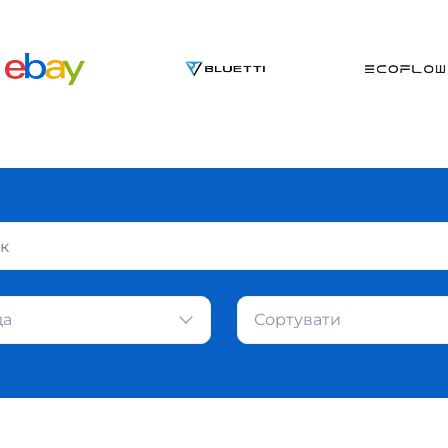
да
Сортувати