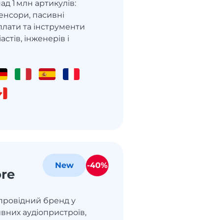
ад 1 млн артикулів:
енсори, пасивні
плати та інструменти
астів, інженерів і
-40%
New
re
провідний бренд у
вних аудіопристроїв,