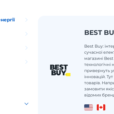
нергії
BEST B
Best Buy: інт
сучасної елек
магазині Best
технологічні 
привернуть у
інновацій. Ту
товарів. Напр
замовити якіс
відомих бренді