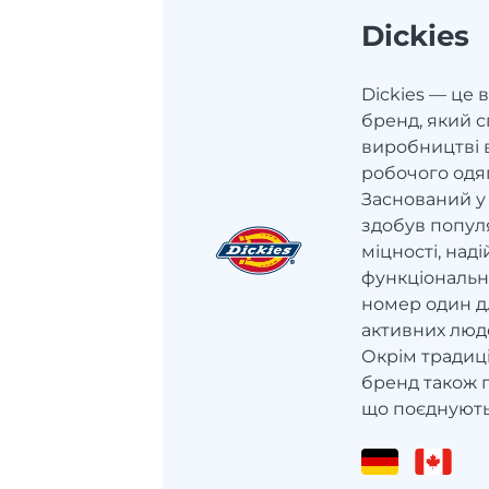
Dickies
Dickies — це
бренд, який с
виробництві 
робочого одяг
Заснований у 1
здобув популя
міцності, наді
функціональн
номер один дл
активних люде
Окрім традиц
бренд також п
що поєднують у