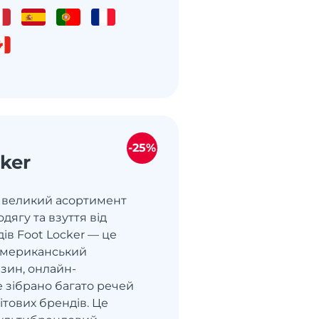
-25%
ker
— великий асортимент
дягу та взуття від
ів Foot Locker — це
американський
зин, онлайн-
 зібрано багато речей
вітових брендів. Це