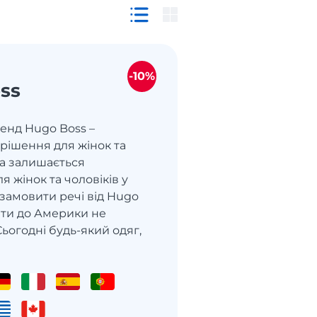
-10%
ss
енд Hugo Boss –
рішення для жінок та
да залишається
я жінок та чоловіків у
 замовити речі від Hugo
ити до Америки не
Сьогодні будь-який одяг,