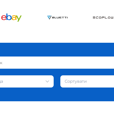
да
Сортувати