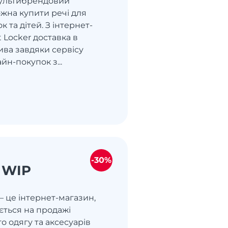
мультибрендовий
жна купити речі для
ок та дітей. З інтернет-
 Locker доставка в
ива завдяки сервісу
йн-покупок з...
-30%
t WIP
— це інтернет-магазин,
ється на продажі
о одягу та аксесуарів