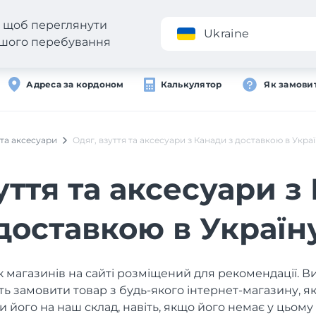
н, щоб переглянути
Додаток
Ukraine
вашого перебування
Адреса за кордоном
Калькулятор
Як замови
 та аксесуари
Одяг, взуття та аксесуари з Канади з доставкою в Укра
уття та аксесуари з
доставкою в Україн
 магазинів на сайті розміщений для рекомендації. В
ь замовити товар з будь-якого інтернет-магазину, 
и його на наш склад, навіть, якщо його немає у цьому 