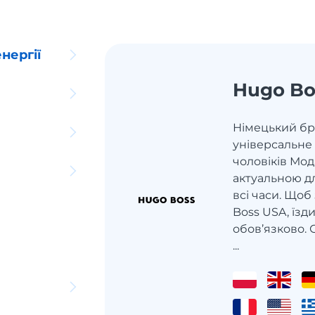
нергії
Hugo Bo
Німецький бр
універсальне 
чоловіків Мо
актуальною дл
всі часи. Щоб
Boss USA, їзд
обов’язково. 
...