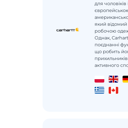
для чоловіків 
європейською
американськог
який відомий
робочою одежо
Однак, Carhar
поєднанні фун
що робить йо
прихильників
активного сп