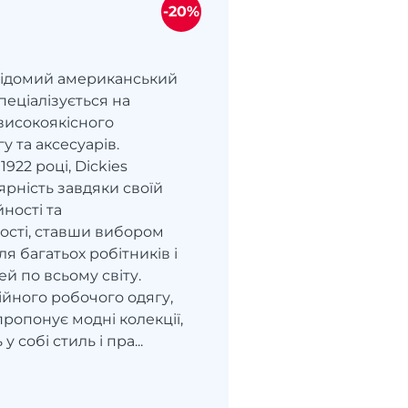
-20%
 відомий американський
пеціалізується на
високоякісного
у та аксесуарів.
922 році, Dickies
рність завдяки своїй
йності та
ості, ставши вибором
я багатьох робітників і
й по всьому світу.
ійного робочого одягу,
ропонує модні колекції,
 собі стиль і пра...