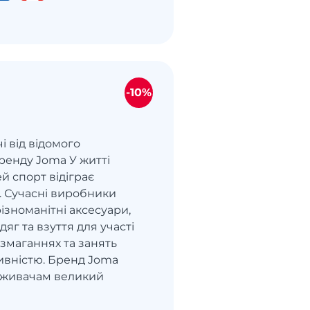
-10%
і від відомого
ренду Joma У житті
й спорт відіграє
. Сучасні виробники
ізноманітні аксесуари,
яг та взуття для участі
змаганнях та занять
ивністю. Бренд Joma
оживачам великий