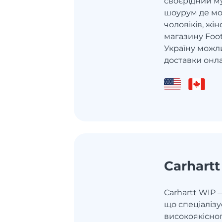
своєрідний 
шоурум де мо
чоловіків, жін
магазину Foot
Україну можл
доставки онла
Carhart
Carhartt WIP 
що спеціалізу
високоякісног