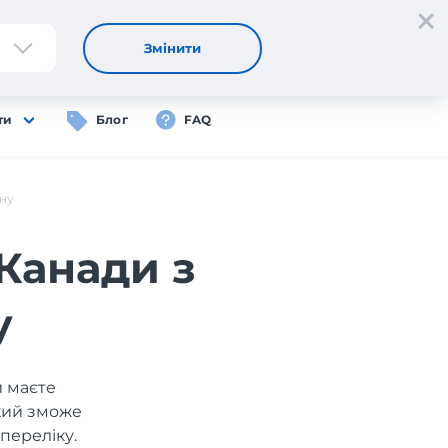
Реєстрація
Вхід
UA
Змінити
ти
Блог
FAQ
їну
 Канади з
у
и маєте
який зможе
переліку.