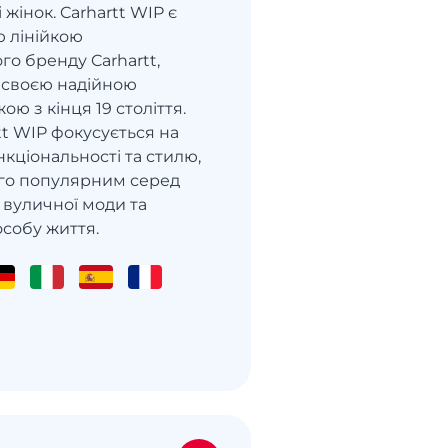
і жінок. Carhartt WIP є
 лінійкою
о бренду Carhartt,
 своєю надійною
ю з кінця 19 століття.
tt WIP фокусується на
кціональності та стилю,
го популярним серед
 вуличної моди та
особу життя.