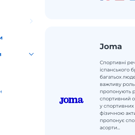
и
Joma
и
Спортивні реч
іспанського б
багатьох люде
важливу роль
и
пропонують р
спортивний од
у спортивних 
фізичною акт
пропонує сп
асорти...