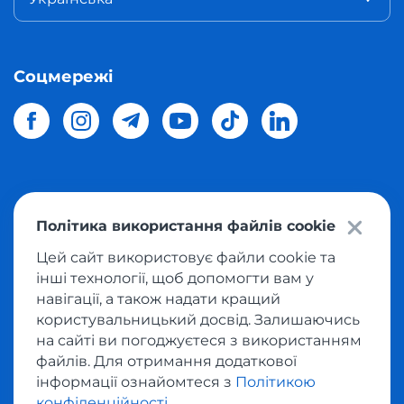
Соцмережі
© 2026 Meest Shopping
доставка покупок з інтернет-
Політика використання файлів cookie
магазинів світу в Україну.
Всі права захищені
Цей сайт використовує файли cookie та
інші технології, щоб допомогти вам у
Політика конфіденційності
навігації, а також надати кращий
Публічна оферта
користувальницький досвід. Залишаючись
Умови користування сервісом викупу товарів
на сайті ви погоджуєтеся з використанням
файлів. Для отримання додаткової
інформації ознайомтеся з
Політикою
конфіденційності
.