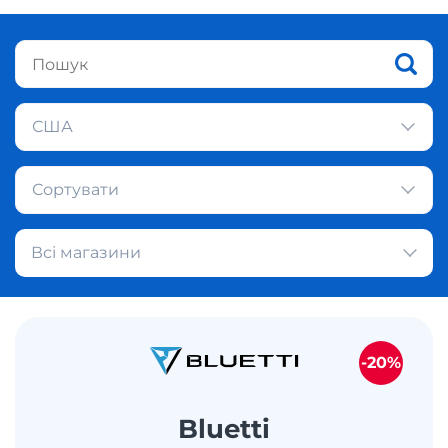
США
Сортувати
Всі магазини
-20%
Bluetti