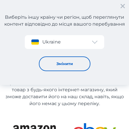
Виберіть іншу країну чи регіон, щоб переглянути
контент відповідно до місця вашого перебування
Реєстрація
Ukraine
Каталог магазинів США
Каталог магазинів США
Змінити
Список магазинів на сайті розміщений для
рекомендації. Ви маєте можливість замовити
товар з будь-якого інтернет-магазину, який
зможе доставити його на наш склад, навіть, якщо
його немає у цьому переліку.